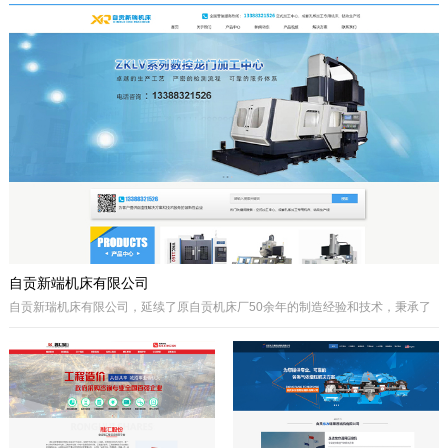
于自贡市高新区金泽华府旁，注册资本
城”、“千年盐都”美誉的四川省自贡市。
10000万元，由自贡市城市建设投资开
公司自成立以来秉承质量第一、诚信为
发集团有限公司、自贡市鸿宇实业有限
本、开拓创兴的经营理念为宗旨，取得
公司、自贡市大安区汇安国有资本投资
了国内外客户的高度认可。公司拥有优
运营集团有限公司、自贡市宇盛投资有
秀的策划设计团队、实战经验丰富的施
限公司等四个国有公司出资组建，市城
工队伍、科学的管理模式，秉承着创新
投集团控股。公司经营范围是沱江航电
的理念、先进的技术、严格的施工管
开发,港口及临港经济区、产业园区、
理、热诚服务的态度为客户创造更大的
商业及住宅、物流综合开发，特色小
效益。
镇、新农村和现代农业建设、移民安置
服务，基础设施及岸线生态建设，河道
疏浚、水环境治理和水资源经营利用，
港口码头装卸与仓储、港口物流...
自贡新端机床有限公司
自贡新瑞机床有限公司，延续了原自贡机床厂50余年的制造经验和技术，秉承了
自贡机床的优点。制造、管理经验丰富，装备精良。
公司生产：Z系列摇臂钻床、Z系列立式钻床、ZLKV系列数控龙门加工中心、ZLK
系列数控龙门钻床、VMC、立式加工中心、成套孔系加工专用机床、钻攻生产线
等产品的设计、制造。产品广泛应用于模具、机械制造、汽车制造、航空、船
舶、轨道交通、铁塔、钢结构等工业制造及机械加工领域。