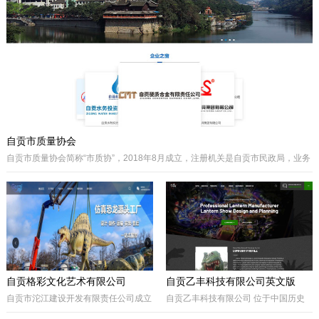
主要经营泵阀及其配件、硬质合金制品
类产品、耐磨材料类配件，承接用户非
标件设计和定制。
自贡市质量协会
自贡市质量协会简称“市质协”，2018年8月成立，注册机关是自贡市民政局，业务
主管是自贡市市场监督管理局。自贡质协是我市成立最早和最有影响力的综合性
协会之一，历届会长由主管经济工作的副市长担任，是自贡市市场监督管理局领
导下的全市性质量组织，是我市传播国内外先进质量管理方法、助推质量事业发
展的中坚力量。是联系广大企业和质量工作者的纽带。
自贡格彩文化艺术有限公司
自贡乙丰科技有限公司英文版
自贡市沱江建设开发有限责任公司成立
自贡乙丰科技有限公司 位于中国历史
于2017年10月，属国有公司。公司位
文化名城有着“恐龙之乡”、“南国灯