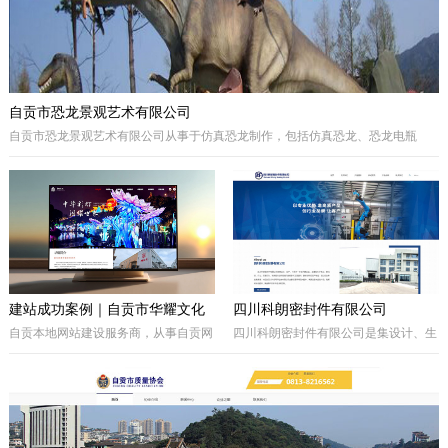
自贡市恐龙景观艺术有限公司
自贡市恐龙景观艺术有限公司从事于仿真恐龙制作，包括仿真恐龙、恐龙电瓶
车、巡游彩车及仿真动物等。我们拥有的制作团队，提供高品质的恐龙景观艺术
产品，为客户打造独特的恐龙主题体验。
建站成功案例｜自贡市华耀文化
四川科朗密封件有限公司
艺术有限公司官网定制开发项目
自贡本地网站建设服务商，从事自贡网
四川科朗密封件有限公司是集设计、生
站制作、企业官网定制、响应式网站开
产、外贸于一体的民营企业，主要从事
发，本次完成自贡市华耀文化艺术有限
于电力、氧化铝、矿山、石油石化、钢
公司官网定制搭建，包含品牌展示、案
铁等行业所需的机械密封件及其配件、
例展示、在线询盘功能，搭配全套基础
密封件的生产制造；因公司业务发展需
SEO优化。
要，成立的四川科朗环保设备有限公司