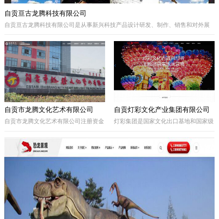
自贡亘古龙腾科技有限公司
自贡亘古龙腾科技有限公司是从事新兴科技产品设计研发、制作、销售和对外展
出的综合型科技企业，着重研发电动仿真恐龙、仿真动物及昆虫、恐龙化石及骨
架、仿真远古植物、埋藏挖掘现场和行走恐龙服等仿真产品，现已成为行业内的
领军企业。
自贡市龙腾文化艺术有限公司
自贡灯彩文化产业集团有限公司
自贡市龙腾文化艺术有限公司注册资金
灯彩集团是国家文化出口基地和国家级
一亿元，坐落于享有“千年盐都、恐龙
出口彩灯文化产品质量安全示范区龙头
之乡、中国灯城”美誉的四川省自贡
企业，集团子公司新亚彩灯是连续多年
市。拥有“占地100余亩的中国彩灯仿真
由中央五部委联合授予的国家文化出口
恐龙文化创意产业园区”自主产权。公
重点企业。集团总部位于四川自贡，深
司从事彩灯艺术工程、彩车彩船巡游工
圳为全球研发中心，并辖有山西、贵
程、趣味式景观游乐器具、景观雕塑工
州、安徽、甘肃、加拿大、美国等多个
程、城市文化符号美化亮化工程，以及
控股合作团队。集团从…
仿真恐龙、仿真动植物、化石制作和演
绎程控机器人研发生产。