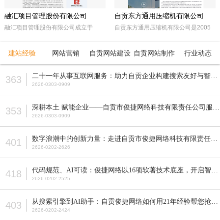
融汇项目管理股份有限公司
自贡东方通用压缩机有限公司
融汇项目管理股份有限公司成立于
自贡东方通用压缩机有限公司是2005
2015年，坐落于天府之国——成都。
年经自贡市工商行政管理局注册成立的
注册资本5000万人民币，是一家以政
民营企业。由东方锅炉集团动能分厂同
建站经验
网站营销
自贡网站建设
自贡网站制作
行业动态
府采购招标代理，工程招标代理、机电
原自贡空压机总厂改制而成。公司属自
产品国际招标代理、工程造价咨询、工
贡市高新工业园区十大重点企业之一。
二十一年从事互联网服务：助力自贡企业构建搜索友好与智能适配的网站
363
程监理等多元化发展的咨询服务企业。
公司占地面积近70亩，注册资本5200
2626-0303-0909
全国各地设立下属公司并拥有多家管理
万元，主要从事公司现已研发生产的M
公司。
型、D型、L型、Z型、P型5个系列上百
深耕本土 赋能企业——自贡市俊捷网络科技有限责任公司服务解析
353
种型号的往复活塞式压缩机产品，目前
2626-0303-0909
压缩机气体力从20KN—800KN，排气
压力可达50MPa。各类成套气体压缩
数字浪潮中的创新力量：走进自贡市俊捷网络科技有限责任公司
401
机的生产制造销售。
2626-0202-2626
代码规范、AI可读：俊捷网络以16项软著技术底座，开启智能搜索新纪元
418
2626-0202-2525
从搜索引擎到AI助手：自贡俊捷网络如何用21年经验帮您抢占流量先机？
403
2626-0202-2424