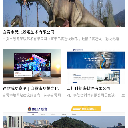
自贡市恐龙景观艺术有限公司
自贡市恐龙景观艺术有限公司从事于仿真恐龙制作，包括仿真恐龙、恐龙电瓶
车、巡游彩车及仿真动物等。我们拥有的制作团队，提供高品质的恐龙景观艺术
产品，为客户打造独特的恐龙主题体验。
建站成功案例｜自贡市华耀文化
四川科朗密封件有限公司
艺术有限公司官网定制开发项目
自贡本地网站建设服务商，从事自贡网
四川科朗密封件有限公司是集设计、生
站制作、企业官网定制、响应式网站开
产、外贸于一体的民营企业，主要从事
发，本次完成自贡市华耀文化艺术有限
于电力、氧化铝、矿山、石油石化、钢
公司官网定制搭建，包含品牌展示、案
铁等行业所需的机械密封件及其配件、
例展示、在线询盘功能，搭配全套基础
密封件的生产制造；因公司业务发展需
SEO优化。
要，成立的四川科朗环保设备有限公司