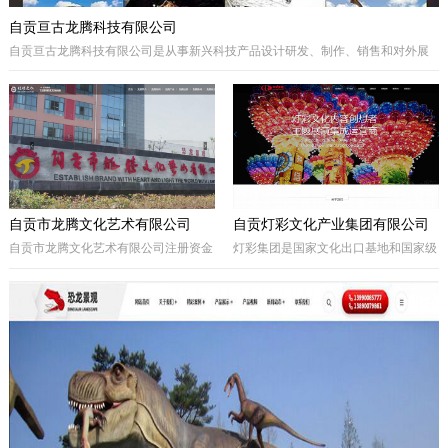
自贡亘古龙腾科技有限公司
自贡亘古龙腾科技有限公司是从事新兴科技产品设计研发、制作、销售和对外展
出的综合型科技企业，着重研发电动仿真恐龙、仿真动物及昆虫、恐龙化石及骨
架、仿真远古植物、埋藏挖掘现场和行走恐龙服等仿真产品，现已成为行业内的
领军企业。
自贡市龙腾文化艺术有限公司
自贡灯彩文化产业集团有限公司
自贡市龙腾文化艺术有限公司注册资金
灯彩集团是国家文化出口基地和国家级
一亿元，坐落于享有“千年盐都、恐龙
出口彩灯文化产品质量安全示范区龙头
之乡、中国灯城”美誉的四川省自贡
企业，集团子公司新亚彩灯是连续多年
市。拥有“占地100余亩的中国彩灯仿真
由中央五部委联合授予的国家文化出口
恐龙文化创意产业园区”自主产权。公
重点企业。集团总部位于四川自贡，深
司从事彩灯艺术工程、彩车彩船巡游工
圳为全球研发中心，并辖有山西、贵
程、趣味式景观游乐器具、景观雕塑工
州、安徽、甘肃、加拿大、美国等多个
程、城市文化符号美化亮化工程，以及
控股合作团队。集团从…
仿真恐龙、仿真动植物、化石制作和演
绎程控机器人研发生产。