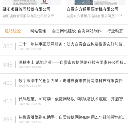
融汇项目管理股份有限公司
自贡东方通用压缩机有限公司
融汇项目管理股份有限公司成立于
自贡东方通用压缩机有限公司是2005
2015年，坐落于天府之国——成都。
年经自贡市工商行政管理局注册成立的
注册资本5000万人民币，是一家以政
民营企业。由东方锅炉集团动能分厂同
建站经验
网站营销
自贡网站建设
自贡网站制作
行业动态
府采购招标代理，工程招标代理、机电
原自贡空压机总厂改制而成。公司属自
产品国际招标代理、工程造价咨询、工
贡市高新工业园区十大重点企业之一。
二十一年从事互联网服务：助力自贡企业构建搜索友好与智能适配的网站
360
程监理等多元化发展的咨询服务企业。
公司占地面积近70亩，注册资本5200
2626-0303-0909
全国各地设立下属公司并拥有多家管理
万元，主要从事公司现已研发生产的M
公司。
型、D型、L型、Z型、P型5个系列上百
深耕本土 赋能企业——自贡市俊捷网络科技有限责任公司服务解析
348
种型号的往复活塞式压缩机产品，目前
2626-0303-0909
压缩机气体力从20KN—800KN，排气
压力可达50MPa。各类成套气体压缩
数字浪潮中的创新力量：走进自贡市俊捷网络科技有限责任公司
400
机的生产制造销售。
2626-0202-2626
代码规范、AI可读：俊捷网络以16项软著技术底座，开启智能搜索新纪元
415
2626-0202-2525
从搜索引擎到AI助手：自贡俊捷网络如何用21年经验帮您抢占流量先机？
399
2626-0202-2424