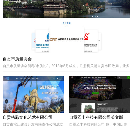
主要经营泵阀及其配件、硬质合金制品
类产品、耐磨材料类配件，承接用户非
标件设计和定制。
自贡市质量协会
自贡市质量协会简称“市质协”，2018年8月成立，注册机关是自贡市民政局，业务
主管是自贡市市场监督管理局。自贡质协是我市成立最早和最有影响力的综合性
协会之一，历届会长由主管经济工作的副市长担任，是自贡市市场监督管理局领
导下的全市性质量组织，是我市传播国内外先进质量管理方法、助推质量事业发
展的中坚力量。是联系广大企业和质量工作者的纽带。
自贡格彩文化艺术有限公司
自贡乙丰科技有限公司英文版
自贡市沱江建设开发有限责任公司成立
自贡乙丰科技有限公司 位于中国历史
于2017年10月，属国有公司。公司位
文化名城有着“恐龙之乡”、“南国灯