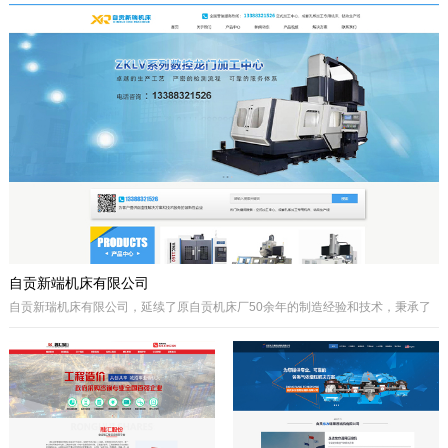
于自贡市高新区金泽华府旁，注册资本
城”、“千年盐都”美誉的四川省自贡市。
10000万元，由自贡市城市建设投资开
公司自成立以来秉承质量第一、诚信为
发集团有限公司、自贡市鸿宇实业有限
本、开拓创兴的经营理念为宗旨，取得
公司、自贡市大安区汇安国有资本投资
了国内外客户的高度认可。公司拥有优
运营集团有限公司、自贡市宇盛投资有
秀的策划设计团队、实战经验丰富的施
限公司等四个国有公司出资组建，市城
工队伍、科学的管理模式，秉承着创新
投集团控股。公司经营范围是沱江航电
的理念、先进的技术、严格的施工管
开发,港口及临港经济区、产业园区、
理、热诚服务的态度为客户创造更大的
商业及住宅、物流综合开发，特色小
效益。
镇、新农村和现代农业建设、移民安置
服务，基础设施及岸线生态建设，河道
疏浚、水环境治理和水资源经营利用，
港口码头装卸与仓储、港口物流...
自贡新端机床有限公司
自贡新瑞机床有限公司，延续了原自贡机床厂50余年的制造经验和技术，秉承了
自贡机床的优点。制造、管理经验丰富，装备精良。
公司生产：Z系列摇臂钻床、Z系列立式钻床、ZLKV系列数控龙门加工中心、ZLK
系列数控龙门钻床、VMC、立式加工中心、成套孔系加工专用机床、钻攻生产线
等产品的设计、制造。产品广泛应用于模具、机械制造、汽车制造、航空、船
舶、轨道交通、铁塔、钢结构等工业制造及机械加工领域。