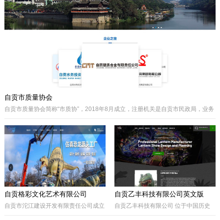
主要经营泵阀及其配件、硬质合金制品
类产品、耐磨材料类配件，承接用户非
标件设计和定制。
自贡市质量协会
自贡市质量协会简称“市质协”，2018年8月成立，注册机关是自贡市民政局，业务
主管是自贡市市场监督管理局。自贡质协是我市成立最早和最有影响力的综合性
协会之一，历届会长由主管经济工作的副市长担任，是自贡市市场监督管理局领
导下的全市性质量组织，是我市传播国内外先进质量管理方法、助推质量事业发
展的中坚力量。是联系广大企业和质量工作者的纽带。
自贡格彩文化艺术有限公司
自贡乙丰科技有限公司英文版
自贡市沱江建设开发有限责任公司成立
自贡乙丰科技有限公司 位于中国历史
于2017年10月，属国有公司。公司位
文化名城有着“恐龙之乡”、“南国灯