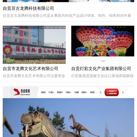
自贡亘古龙腾科技有限公司
自贡亘古龙腾科技有限公司是从事新兴科技产品设计研发、制作、销售和对外展
出的综合型科技企业，着重研发电动仿真恐龙、仿真动物及昆虫、恐龙化石及骨
架、仿真远古植物、埋藏挖掘现场和行走恐龙服等仿真产品，现已成为行业内的
领军企业。
自贡市龙腾文化艺术有限公司
自贡灯彩文化产业集团有限公司
自贡市龙腾文化艺术有限公司注册资金
灯彩集团是国家文化出口基地和国家级
一亿元，坐落于享有“千年盐都、恐龙
出口彩灯文化产品质量安全示范区龙头
之乡、中国灯城”美誉的四川省自贡
企业，集团子公司新亚彩灯是连续多年
市。拥有“占地100余亩的中国彩灯仿真
由中央五部委联合授予的国家文化出口
恐龙文化创意产业园区”自主产权。公
重点企业。集团总部位于四川自贡，深
司从事彩灯艺术工程、彩车彩船巡游工
圳为全球研发中心，并辖有山西、贵
程、趣味式景观游乐器具、景观雕塑工
州、安徽、甘肃、加拿大、美国等多个
程、城市文化符号美化亮化工程，以及
控股合作团队。集团从…
仿真恐龙、仿真动植物、化石制作和演
绎程控机器人研发生产。