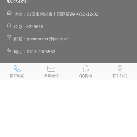
联系我们
地址：
自贡市南湖泰丰国际贸易中心D-12-02
Q Q：
8228618
邮箱：
postmaster@junjie.cc
电话：
0813-2305563
、
、
、
、
自贡网络公司
自贡网站建设
自贡网站设计
自贡设计网页
自贡网站
、
、
、
、
、
制作
自贡制作网页
自贡网页设计
自贡网页制作
自贡做网页
拨打电话
发送短信
QQ咨询
联系我们
、
、
、
、
自贡制作网站
自贡网页设计公司
自贡设计网站
自贡网站制作公司
、
、
、
、
自贡建网站
自贡网站开发
自贡手机网站建设
自贡做网站公司
自贡
、
、
专业做网站
自贡手机网站制作
自贡小程序制作