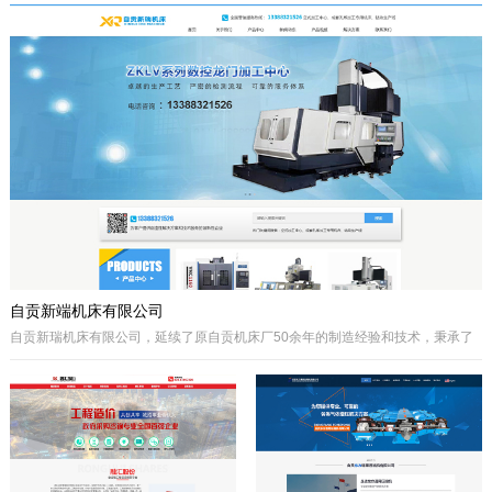
于自贡市高新区金泽华府旁，注册资本
城”、“千年盐都”美誉的四川省自贡市。
10000万元，由自贡市城市建设投资开
公司自成立以来秉承质量第一、诚信为
发集团有限公司、自贡市鸿宇实业有限
本、开拓创兴的经营理念为宗旨，取得
公司、自贡市大安区汇安国有资本投资
了国内外客户的高度认可。公司拥有优
运营集团有限公司、自贡市宇盛投资有
秀的策划设计团队、实战经验丰富的施
限公司等四个国有公司出资组建，市城
工队伍、科学的管理模式，秉承着创新
投集团控股。公司经营范围是沱江航电
的理念、先进的技术、严格的施工管
开发,港口及临港经济区、产业园区、
理、热诚服务的态度为客户创造更大的
商业及住宅、物流综合开发，特色小
效益。
镇、新农村和现代农业建设、移民安置
服务，基础设施及岸线生态建设，河道
疏浚、水环境治理和水资源经营利用，
港口码头装卸与仓储、港口物流...
自贡新端机床有限公司
自贡新瑞机床有限公司，延续了原自贡机床厂50余年的制造经验和技术，秉承了
自贡机床的优点。制造、管理经验丰富，装备精良。
公司生产：Z系列摇臂钻床、Z系列立式钻床、ZLKV系列数控龙门加工中心、ZLK
系列数控龙门钻床、VMC、立式加工中心、成套孔系加工专用机床、钻攻生产线
等产品的设计、制造。产品广泛应用于模具、机械制造、汽车制造、航空、船
舶、轨道交通、铁塔、钢结构等工业制造及机械加工领域。