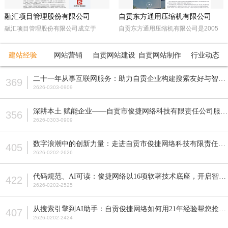
融汇项目管理股份有限公司
自贡东方通用压缩机有限公司
融汇项目管理股份有限公司成立于
自贡东方通用压缩机有限公司是2005
2015年，坐落于天府之国——成都。
年经自贡市工商行政管理局注册成立的
注册资本5000万人民币，是一家以政
民营企业。由东方锅炉集团动能分厂同
建站经验
网站营销
自贡网站建设
自贡网站制作
行业动态
府采购招标代理，工程招标代理、机电
原自贡空压机总厂改制而成。公司属自
产品国际招标代理、工程造价咨询、工
贡市高新工业园区十大重点企业之一。
二十一年从事互联网服务：助力自贡企业构建搜索友好与智能适配的网站
369
程监理等多元化发展的咨询服务企业。
公司占地面积近70亩，注册资本5200
2626-0303-0909
全国各地设立下属公司并拥有多家管理
万元，主要从事公司现已研发生产的M
公司。
型、D型、L型、Z型、P型5个系列上百
深耕本土 赋能企业——自贡市俊捷网络科技有限责任公司服务解析
356
种型号的往复活塞式压缩机产品，目前
2626-0303-0909
压缩机气体力从20KN—800KN，排气
压力可达50MPa。各类成套气体压缩
数字浪潮中的创新力量：走进自贡市俊捷网络科技有限责任公司
405
机的生产制造销售。
2626-0202-2626
代码规范、AI可读：俊捷网络以16项软著技术底座，开启智能搜索新纪元
422
2626-0202-2525
从搜索引擎到AI助手：自贡俊捷网络如何用21年经验帮您抢占流量先机？
407
2626-0202-2424