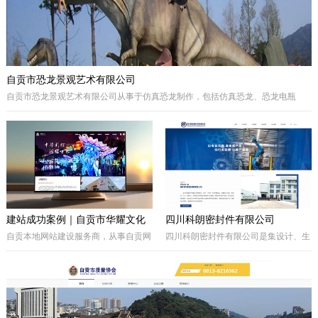
自贡市恐龙景观艺术有限公司
自贡市恐龙景观艺术有限公司从事于仿真恐龙制作，包括仿真恐龙、恐龙电瓶
车、巡游彩车及仿真动物等。我们拥有的制作团队，提供高品质的恐龙景观艺术
产品，为客户打造独特的恐龙主题体验。
建站成功案例｜自贡市华耀文化
四川科朗密封件有限公司
艺术有限公司官网定制开发项目
自贡本地网站建设服务商，从事自贡网
四川科朗密封件有限公司是集设计、生
站制作、企业官网定制、响应式网站开
产、外贸于一体的民营企业，主要从事
发，本次完成自贡市华耀文化艺术有限
于电力、氧化铝、矿山、石油石化、钢
公司官网定制搭建，包含品牌展示、案
铁等行业所需的机械密封件及其配件、
例展示、在线询盘功能，搭配全套基础
密封件的生产制造；因公司业务发展需
SEO优化。
要，成立的四川科朗环保设备有限公司