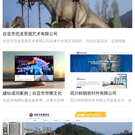
自贡市恐龙景观艺术有限公司
自贡市恐龙景观艺术有限公司从事于仿真恐龙制作，包括仿真恐龙、恐龙电瓶
车、巡游彩车及仿真动物等。我们拥有的制作团队，提供高品质的恐龙景观艺术
产品，为客户打造独特的恐龙主题体验。
建站成功案例｜自贡市华耀文化
四川科朗密封件有限公司
艺术有限公司官网定制开发项目
自贡本地网站建设服务商，从事自贡网
四川科朗密封件有限公司是集设计、生
站制作、企业官网定制、响应式网站开
产、外贸于一体的民营企业，主要从事
发，本次完成自贡市华耀文化艺术有限
于电力、氧化铝、矿山、石油石化、钢
公司官网定制搭建，包含品牌展示、案
铁等行业所需的机械密封件及其配件、
例展示、在线询盘功能，搭配全套基础
密封件的生产制造；因公司业务发展需
SEO优化。
要，成立的四川科朗环保设备有限公司