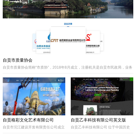
主要经营泵阀及其配件、硬质合金制品
类产品、耐磨材料类配件，承接用户非
标件设计和定制。
自贡市质量协会
自贡市质量协会简称“市质协”，2018年8月成立，注册机关是自贡市民政局，业务
主管是自贡市市场监督管理局。自贡质协是我市成立最早和最有影响力的综合性
协会之一，历届会长由主管经济工作的副市长担任，是自贡市市场监督管理局领
导下的全市性质量组织，是我市传播国内外先进质量管理方法、助推质量事业发
展的中坚力量。是联系广大企业和质量工作者的纽带。
自贡格彩文化艺术有限公司
自贡乙丰科技有限公司英文版
自贡市沱江建设开发有限责任公司成立
自贡乙丰科技有限公司 位于中国历史
于2017年10月，属国有公司。公司位
文化名城有着“恐龙之乡”、“南国灯