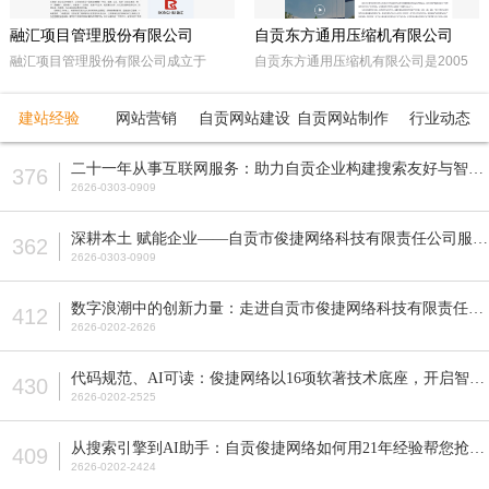
融汇项目管理股份有限公司
自贡东方通用压缩机有限公司
融汇项目管理股份有限公司成立于
自贡东方通用压缩机有限公司是2005
2015年，坐落于天府之国——成都。
年经自贡市工商行政管理局注册成立的
注册资本5000万人民币，是一家以政
民营企业。由东方锅炉集团动能分厂同
建站经验
网站营销
自贡网站建设
自贡网站制作
行业动态
府采购招标代理，工程招标代理、机电
原自贡空压机总厂改制而成。公司属自
产品国际招标代理、工程造价咨询、工
贡市高新工业园区十大重点企业之一。
二十一年从事互联网服务：助力自贡企业构建搜索友好与智能适配的网站
376
程监理等多元化发展的咨询服务企业。
公司占地面积近70亩，注册资本5200
2626-0303-0909
全国各地设立下属公司并拥有多家管理
万元，主要从事公司现已研发生产的M
公司。
型、D型、L型、Z型、P型5个系列上百
深耕本土 赋能企业——自贡市俊捷网络科技有限责任公司服务解析
362
种型号的往复活塞式压缩机产品，目前
2626-0303-0909
压缩机气体力从20KN—800KN，排气
压力可达50MPa。各类成套气体压缩
数字浪潮中的创新力量：走进自贡市俊捷网络科技有限责任公司
412
机的生产制造销售。
2626-0202-2626
代码规范、AI可读：俊捷网络以16项软著技术底座，开启智能搜索新纪元
430
2626-0202-2525
从搜索引擎到AI助手：自贡俊捷网络如何用21年经验帮您抢占流量先机？
409
2626-0202-2424