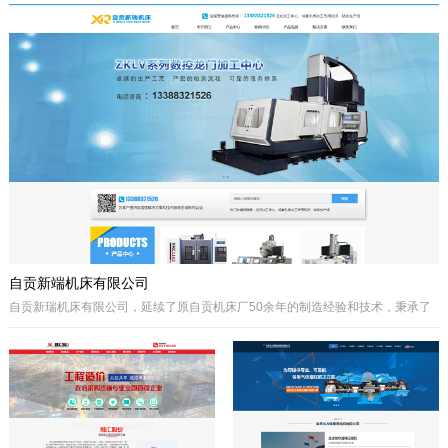
于自贡市高新区金泽华府旁，注册资本
城”、“千年盐都”美誉的四川省自贡市。
10000万元，由自贡市城市建设投资开
公司自成立以来秉承质量第一、诚信为
发集团有限公司、自贡市鸿宇实业有限
本、开拓创兴的经营理念为宗旨，取得
公司、自贡市大安区汇安国有资本投资
了国内外客户的高度认可。公司拥有优
运营集团有限公司、自贡市宇盛投资有
秀的策划设计团队、实战经验丰富的施
限公司等四个国有公司出资组建，市城
工队伍、科学的管理模式，秉承着创新
投集团控股。公司经营范围是沱江航电
的理念、先进的技术、严格的施工管
开发,港口及临港经济区、产业园区、
理、热诚服务的态度为客户创造更大的
商业及住宅、物流综合开发，特色小
效益。
镇、新农村和现代农业建设、移民安置
服务，基础设施及岸线生态建设，河道
疏浚、水环境治理和水资源经营利用，
港口码头装卸与仓储、港口物流...
自贡新端机床有限公司
自贡新瑞机床有限公司，延续了原自贡机床厂50余年的制造经验和技术，秉承了
自贡机床的优点。制造、管理经验丰富，装备精良。
公司生产：Z系列摇臂钻床、Z系列立式钻床、ZLKV系列数控龙门加工中心、ZLK
系列数控龙门钻床、VMC、立式加工中心、成套孔系加工专用机床、钻攻生产线
等产品的设计、制造。产品广泛应用于模具、机械制造、汽车制造、航空、船
舶、轨道交通、铁塔、钢结构等工业制造及机械加工领域。