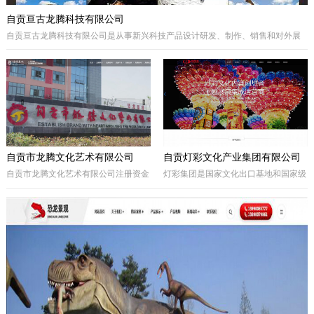
自贡亘古龙腾科技有限公司
自贡亘古龙腾科技有限公司是从事新兴科技产品设计研发、制作、销售和对外展
出的综合型科技企业，着重研发电动仿真恐龙、仿真动物及昆虫、恐龙化石及骨
架、仿真远古植物、埋藏挖掘现场和行走恐龙服等仿真产品，现已成为行业内的
领军企业。
自贡市龙腾文化艺术有限公司
自贡灯彩文化产业集团有限公司
自贡市龙腾文化艺术有限公司注册资金
灯彩集团是国家文化出口基地和国家级
一亿元，坐落于享有“千年盐都、恐龙
出口彩灯文化产品质量安全示范区龙头
之乡、中国灯城”美誉的四川省自贡
企业，集团子公司新亚彩灯是连续多年
市。拥有“占地100余亩的中国彩灯仿真
由中央五部委联合授予的国家文化出口
恐龙文化创意产业园区”自主产权。公
重点企业。集团总部位于四川自贡，深
司从事彩灯艺术工程、彩车彩船巡游工
圳为全球研发中心，并辖有山西、贵
程、趣味式景观游乐器具、景观雕塑工
州、安徽、甘肃、加拿大、美国等多个
程、城市文化符号美化亮化工程，以及
控股合作团队。集团从…
仿真恐龙、仿真动植物、化石制作和演
绎程控机器人研发生产。