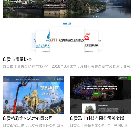
主要经营泵阀及其配件、硬质合金制品
类产品、耐磨材料类配件，承接用户非
标件设计和定制。
自贡市质量协会
自贡市质量协会简称“市质协”，2018年8月成立，注册机关是自贡市民政局，业务
主管是自贡市市场监督管理局。自贡质协是我市成立最早和最有影响力的综合性
协会之一，历届会长由主管经济工作的副市长担任，是自贡市市场监督管理局领
导下的全市性质量组织，是我市传播国内外先进质量管理方法、助推质量事业发
展的中坚力量。是联系广大企业和质量工作者的纽带。
自贡格彩文化艺术有限公司
自贡乙丰科技有限公司英文版
自贡市沱江建设开发有限责任公司成立
自贡乙丰科技有限公司 位于中国历史
于2017年10月，属国有公司。公司位
文化名城有着“恐龙之乡”、“南国灯