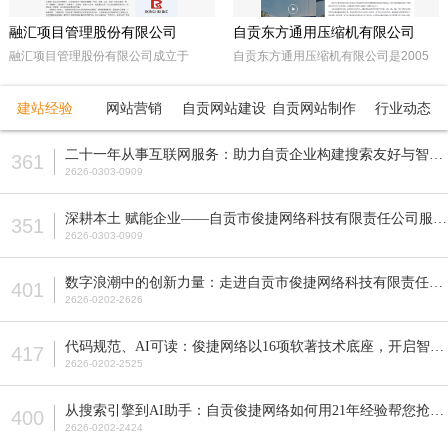
融汇项目管理股份有限公司
自贡东方通用压缩机有限公司
融汇项目管理股份有限公司成立于
自贡东方通用压缩机有限公司是2005
2015年，坐落于天府之国——成都。
年经自贡市工商行政管理局注册成立的
注册资本5000万人民币，是一家以政
民营企业。由东方锅炉集团动能分厂同
建站经验
网站营销
自贡网站建设
自贡网站制作
行业动态
府采购招标代理，工程招标代理、机电
原自贡空压机总厂改制而成。公司属自
产品国际招标代理、工程造价咨询、工
贡市高新工业园区十大重点企业之一。
二十一年从事互联网服务：助力自贡企业构建搜索友好与智能适配的网站
361
程监理等多元化发展的咨询服务企业。
公司占地面积近70亩，注册资本5200
2626-0303-0909
全国各地设立下属公司并拥有多家管理
万元，主要从事公司现已研发生产的M
公司。
型、D型、L型、Z型、P型5个系列上百
深耕本土 赋能企业——自贡市俊捷网络科技有限责任公司服务解析
351
种型号的往复活塞式压缩机产品，目前
2626-0303-0909
压缩机气体力从20KN—800KN，排气
压力可达50MPa。各类成套气体压缩
数字浪潮中的创新力量：走进自贡市俊捷网络科技有限责任公司
401
机的生产制造销售。
2626-0202-2626
代码规范、AI可读：俊捷网络以16项软著技术底座，开启智能搜索新纪元
417
2626-0202-2525
从搜索引擎到AI助手：自贡俊捷网络如何用21年经验帮您抢占流量先机？
400
2626-0202-2424