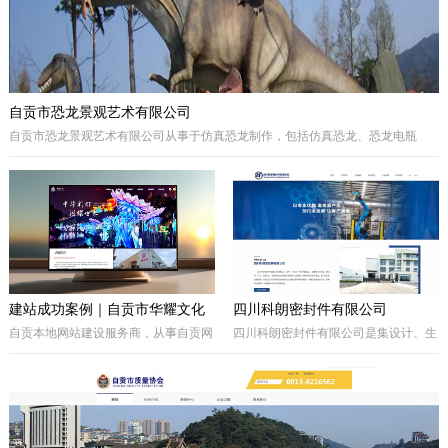
自贡市恐龙景观艺术有限公司
自贡市恐龙景观艺术有限公司从事于仿真恐龙制作，包括仿真恐龙、恐龙电瓶
车、巡游彩车及仿真动物等。我们拥有的制作团队，提供高品质的恐龙景观艺术
产品，为客户打造独特的恐龙主题体验。
建站成功案例｜自贡市华耀文化
四川科朗密封件有限公司
艺术有限公司官网定制开发项目
自贡本地网站建设服务商，从事自贡网
四川科朗密封件有限公司是集设计、生
站制作、企业官网定制、响应式网站开
产、外贸于一体的民营企业，主要从事
发，本次完成自贡市华耀文化艺术有限
于电力、氧化铝、矿山、石油石化、钢
公司官网定制搭建，包含品牌展示、案
铁等行业所需的机械密封件及其配件、
例展示、在线询盘功能，搭配全套基础
密封件的生产制造；因公司业务发展需
SEO优化。
要，成立的四川科朗环保设备有限公司