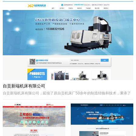
于自贡市高新区金泽华府旁，注册资本
城”、“千年盐都”美誉的四川省自贡市。
10000万元，由自贡市城市建设投资开
公司自成立以来秉承质量第一、诚信为
发集团有限公司、自贡市鸿宇实业有限
本、开拓创兴的经营理念为宗旨，取得
公司、自贡市大安区汇安国有资本投资
了国内外客户的高度认可。公司拥有优
运营集团有限公司、自贡市宇盛投资有
秀的策划设计团队、实战经验丰富的施
限公司等四个国有公司出资组建，市城
工队伍、科学的管理模式，秉承着创新
投集团控股。公司经营范围是沱江航电
的理念、先进的技术、严格的施工管
开发,港口及临港经济区、产业园区、
理、热诚服务的态度为客户创造更大的
商业及住宅、物流综合开发，特色小
效益。
镇、新农村和现代农业建设、移民安置
服务，基础设施及岸线生态建设，河道
疏浚、水环境治理和水资源经营利用，
港口码头装卸与仓储、港口物流...
自贡新端机床有限公司
自贡新瑞机床有限公司，延续了原自贡机床厂50余年的制造经验和技术，秉承了
自贡机床的优点。制造、管理经验丰富，装备精良。
公司生产：Z系列摇臂钻床、Z系列立式钻床、ZLKV系列数控龙门加工中心、ZLK
系列数控龙门钻床、VMC、立式加工中心、成套孔系加工专用机床、钻攻生产线
等产品的设计、制造。产品广泛应用于模具、机械制造、汽车制造、航空、船
舶、轨道交通、铁塔、钢结构等工业制造及机械加工领域。