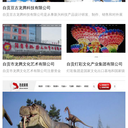
自贡亘古龙腾科技有限公司
自贡亘古龙腾科技有限公司是从事新兴科技产品设计研发、制作、销售和对外展
出的综合型科技企业，着重研发电动仿真恐龙、仿真动物及昆虫、恐龙化石及骨
架、仿真远古植物、埋藏挖掘现场和行走恐龙服等仿真产品，现已成为行业内的
领军企业。
自贡市龙腾文化艺术有限公司
自贡灯彩文化产业集团有限公司
自贡市龙腾文化艺术有限公司注册资金
灯彩集团是国家文化出口基地和国家级
一亿元，坐落于享有“千年盐都、恐龙
出口彩灯文化产品质量安全示范区龙头
之乡、中国灯城”美誉的四川省自贡
企业，集团子公司新亚彩灯是连续多年
市。拥有“占地100余亩的中国彩灯仿真
由中央五部委联合授予的国家文化出口
恐龙文化创意产业园区”自主产权。公
重点企业。集团总部位于四川自贡，深
司从事彩灯艺术工程、彩车彩船巡游工
圳为全球研发中心，并辖有山西、贵
程、趣味式景观游乐器具、景观雕塑工
州、安徽、甘肃、加拿大、美国等多个
程、城市文化符号美化亮化工程，以及
控股合作团队。集团从…
仿真恐龙、仿真动植物、化石制作和演
绎程控机器人研发生产。