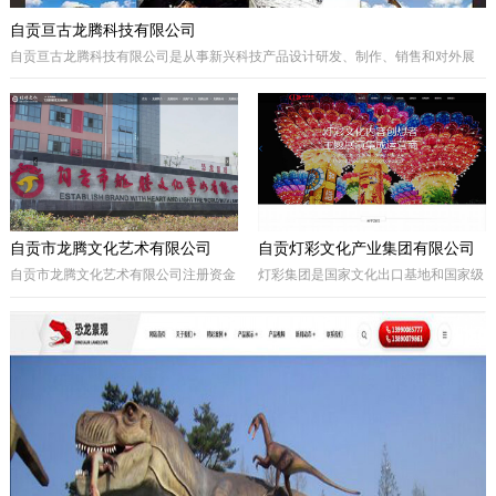
自贡亘古龙腾科技有限公司
自贡亘古龙腾科技有限公司是从事新兴科技产品设计研发、制作、销售和对外展
出的综合型科技企业，着重研发电动仿真恐龙、仿真动物及昆虫、恐龙化石及骨
架、仿真远古植物、埋藏挖掘现场和行走恐龙服等仿真产品，现已成为行业内的
领军企业。
自贡市龙腾文化艺术有限公司
自贡灯彩文化产业集团有限公司
自贡市龙腾文化艺术有限公司注册资金
灯彩集团是国家文化出口基地和国家级
一亿元，坐落于享有“千年盐都、恐龙
出口彩灯文化产品质量安全示范区龙头
之乡、中国灯城”美誉的四川省自贡
企业，集团子公司新亚彩灯是连续多年
市。拥有“占地100余亩的中国彩灯仿真
由中央五部委联合授予的国家文化出口
恐龙文化创意产业园区”自主产权。公
重点企业。集团总部位于四川自贡，深
司从事彩灯艺术工程、彩车彩船巡游工
圳为全球研发中心，并辖有山西、贵
程、趣味式景观游乐器具、景观雕塑工
州、安徽、甘肃、加拿大、美国等多个
程、城市文化符号美化亮化工程，以及
控股合作团队。集团从…
仿真恐龙、仿真动植物、化石制作和演
绎程控机器人研发生产。