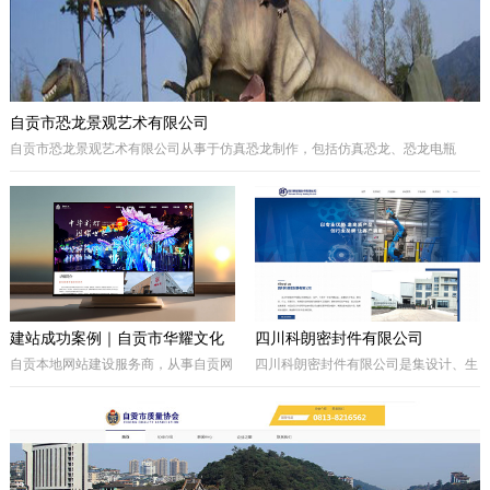
自贡市恐龙景观艺术有限公司
自贡市恐龙景观艺术有限公司从事于仿真恐龙制作，包括仿真恐龙、恐龙电瓶
车、巡游彩车及仿真动物等。我们拥有的制作团队，提供高品质的恐龙景观艺术
产品，为客户打造独特的恐龙主题体验。
建站成功案例｜自贡市华耀文化
四川科朗密封件有限公司
艺术有限公司官网定制开发项目
自贡本地网站建设服务商，从事自贡网
四川科朗密封件有限公司是集设计、生
站制作、企业官网定制、响应式网站开
产、外贸于一体的民营企业，主要从事
发，本次完成自贡市华耀文化艺术有限
于电力、氧化铝、矿山、石油石化、钢
公司官网定制搭建，包含品牌展示、案
铁等行业所需的机械密封件及其配件、
例展示、在线询盘功能，搭配全套基础
密封件的生产制造；因公司业务发展需
SEO优化。
要，成立的四川科朗环保设备有限公司