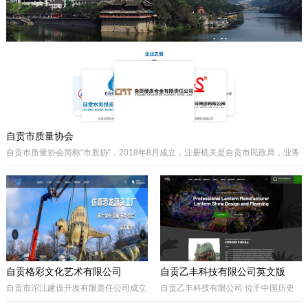
主要经营泵阀及其配件、硬质合金制品
类产品、耐磨材料类配件，承接用户非
标件设计和定制。
自贡市质量协会
自贡市质量协会简称“市质协”，2018年8月成立，注册机关是自贡市民政局，业务
主管是自贡市市场监督管理局。自贡质协是我市成立最早和最有影响力的综合性
协会之一，历届会长由主管经济工作的副市长担任，是自贡市市场监督管理局领
导下的全市性质量组织，是我市传播国内外先进质量管理方法、助推质量事业发
展的中坚力量。是联系广大企业和质量工作者的纽带。
自贡格彩文化艺术有限公司
自贡乙丰科技有限公司英文版
自贡市沱江建设开发有限责任公司成立
自贡乙丰科技有限公司 位于中国历史
于2017年10月，属国有公司。公司位
文化名城有着“恐龙之乡”、“南国灯