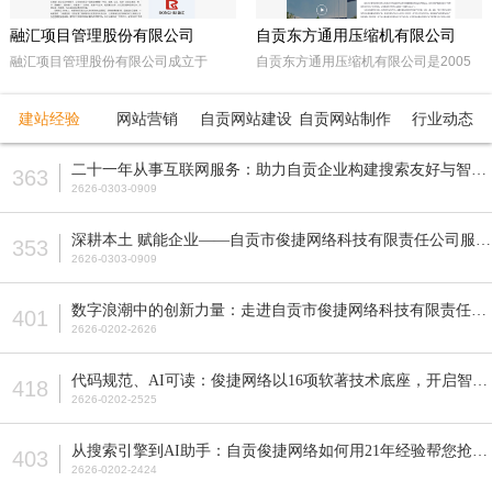
融汇项目管理股份有限公司
自贡东方通用压缩机有限公司
融汇项目管理股份有限公司成立于
自贡东方通用压缩机有限公司是2005
2015年，坐落于天府之国——成都。
年经自贡市工商行政管理局注册成立的
注册资本5000万人民币，是一家以政
民营企业。由东方锅炉集团动能分厂同
建站经验
网站营销
自贡网站建设
自贡网站制作
行业动态
府采购招标代理，工程招标代理、机电
原自贡空压机总厂改制而成。公司属自
产品国际招标代理、工程造价咨询、工
贡市高新工业园区十大重点企业之一。
二十一年从事互联网服务：助力自贡企业构建搜索友好与智能适配的网站
363
程监理等多元化发展的咨询服务企业。
公司占地面积近70亩，注册资本5200
2626-0303-0909
全国各地设立下属公司并拥有多家管理
万元，主要从事公司现已研发生产的M
公司。
型、D型、L型、Z型、P型5个系列上百
深耕本土 赋能企业——自贡市俊捷网络科技有限责任公司服务解析
353
种型号的往复活塞式压缩机产品，目前
2626-0303-0909
压缩机气体力从20KN—800KN，排气
压力可达50MPa。各类成套气体压缩
数字浪潮中的创新力量：走进自贡市俊捷网络科技有限责任公司
401
机的生产制造销售。
2626-0202-2626
代码规范、AI可读：俊捷网络以16项软著技术底座，开启智能搜索新纪元
418
2626-0202-2525
从搜索引擎到AI助手：自贡俊捷网络如何用21年经验帮您抢占流量先机？
403
2626-0202-2424