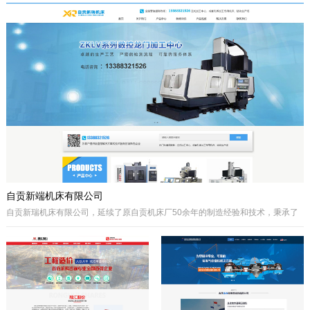
于自贡市高新区金泽华府旁，注册资本
城”、“千年盐都”美誉的四川省自贡市。
10000万元，由自贡市城市建设投资开
公司自成立以来秉承质量第一、诚信为
发集团有限公司、自贡市鸿宇实业有限
本、开拓创兴的经营理念为宗旨，取得
公司、自贡市大安区汇安国有资本投资
了国内外客户的高度认可。公司拥有优
运营集团有限公司、自贡市宇盛投资有
秀的策划设计团队、实战经验丰富的施
限公司等四个国有公司出资组建，市城
工队伍、科学的管理模式，秉承着创新
投集团控股。公司经营范围是沱江航电
的理念、先进的技术、严格的施工管
开发,港口及临港经济区、产业园区、
理、热诚服务的态度为客户创造更大的
商业及住宅、物流综合开发，特色小
效益。
镇、新农村和现代农业建设、移民安置
服务，基础设施及岸线生态建设，河道
疏浚、水环境治理和水资源经营利用，
港口码头装卸与仓储、港口物流...
自贡新端机床有限公司
自贡新瑞机床有限公司，延续了原自贡机床厂50余年的制造经验和技术，秉承了
自贡机床的优点。制造、管理经验丰富，装备精良。
公司生产：Z系列摇臂钻床、Z系列立式钻床、ZLKV系列数控龙门加工中心、ZLK
系列数控龙门钻床、VMC、立式加工中心、成套孔系加工专用机床、钻攻生产线
等产品的设计、制造。产品广泛应用于模具、机械制造、汽车制造、航空、船
舶、轨道交通、铁塔、钢结构等工业制造及机械加工领域。