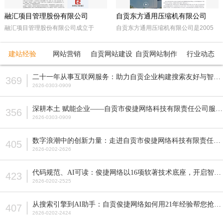
融汇项目管理股份有限公司
自贡东方通用压缩机有限公司
融汇项目管理股份有限公司成立于
自贡东方通用压缩机有限公司是2005
2015年，坐落于天府之国——成都。
年经自贡市工商行政管理局注册成立的
注册资本5000万人民币，是一家以政
民营企业。由东方锅炉集团动能分厂同
建站经验
网站营销
自贡网站建设
自贡网站制作
行业动态
府采购招标代理，工程招标代理、机电
原自贡空压机总厂改制而成。公司属自
产品国际招标代理、工程造价咨询、工
贡市高新工业园区十大重点企业之一。
二十一年从事互联网服务：助力自贡企业构建搜索友好与智能适配的网站
369
程监理等多元化发展的咨询服务企业。
公司占地面积近70亩，注册资本5200
2626-0303-0909
全国各地设立下属公司并拥有多家管理
万元，主要从事公司现已研发生产的M
公司。
型、D型、L型、Z型、P型5个系列上百
深耕本土 赋能企业——自贡市俊捷网络科技有限责任公司服务解析
356
种型号的往复活塞式压缩机产品，目前
2626-0303-0909
压缩机气体力从20KN—800KN，排气
压力可达50MPa。各类成套气体压缩
数字浪潮中的创新力量：走进自贡市俊捷网络科技有限责任公司
405
机的生产制造销售。
2626-0202-2626
代码规范、AI可读：俊捷网络以16项软著技术底座，开启智能搜索新纪元
423
2626-0202-2525
从搜索引擎到AI助手：自贡俊捷网络如何用21年经验帮您抢占流量先机？
407
2626-0202-2424