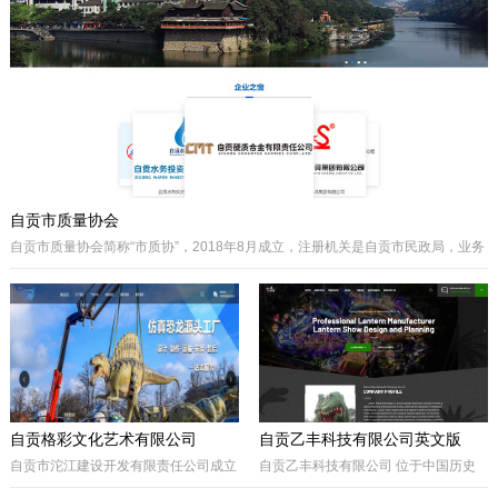
主要经营泵阀及其配件、硬质合金制品
类产品、耐磨材料类配件，承接用户非
标件设计和定制。
自贡市质量协会
自贡市质量协会简称“市质协”，2018年8月成立，注册机关是自贡市民政局，业务
主管是自贡市市场监督管理局。自贡质协是我市成立最早和最有影响力的综合性
协会之一，历届会长由主管经济工作的副市长担任，是自贡市市场监督管理局领
导下的全市性质量组织，是我市传播国内外先进质量管理方法、助推质量事业发
展的中坚力量。是联系广大企业和质量工作者的纽带。
自贡格彩文化艺术有限公司
自贡乙丰科技有限公司英文版
自贡市沱江建设开发有限责任公司成立
自贡乙丰科技有限公司 位于中国历史
于2017年10月，属国有公司。公司位
文化名城有着“恐龙之乡”、“南国灯