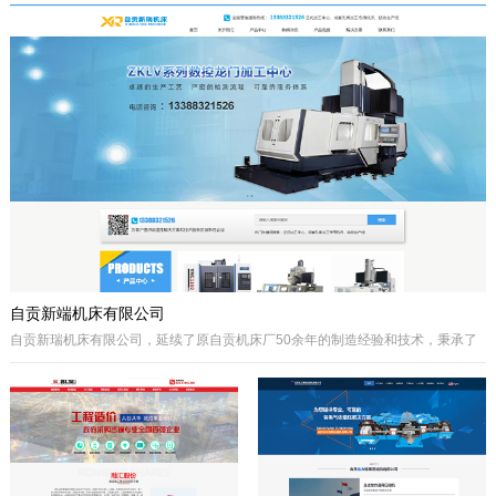
于自贡市高新区金泽华府旁，注册资本
城”、“千年盐都”美誉的四川省自贡市。
10000万元，由自贡市城市建设投资开
公司自成立以来秉承质量第一、诚信为
发集团有限公司、自贡市鸿宇实业有限
本、开拓创兴的经营理念为宗旨，取得
公司、自贡市大安区汇安国有资本投资
了国内外客户的高度认可。公司拥有优
运营集团有限公司、自贡市宇盛投资有
秀的策划设计团队、实战经验丰富的施
限公司等四个国有公司出资组建，市城
工队伍、科学的管理模式，秉承着创新
投集团控股。公司经营范围是沱江航电
的理念、先进的技术、严格的施工管
开发,港口及临港经济区、产业园区、
理、热诚服务的态度为客户创造更大的
商业及住宅、物流综合开发，特色小
效益。
镇、新农村和现代农业建设、移民安置
服务，基础设施及岸线生态建设，河道
疏浚、水环境治理和水资源经营利用，
港口码头装卸与仓储、港口物流...
自贡新端机床有限公司
自贡新瑞机床有限公司，延续了原自贡机床厂50余年的制造经验和技术，秉承了
自贡机床的优点。制造、管理经验丰富，装备精良。
公司生产：Z系列摇臂钻床、Z系列立式钻床、ZLKV系列数控龙门加工中心、ZLK
系列数控龙门钻床、VMC、立式加工中心、成套孔系加工专用机床、钻攻生产线
等产品的设计、制造。产品广泛应用于模具、机械制造、汽车制造、航空、船
舶、轨道交通、铁塔、钢结构等工业制造及机械加工领域。