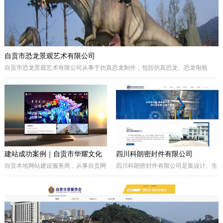
自贡市恐龙景观艺术有限公司
自贡市恐龙景观艺术有限公司从事于仿真恐龙制作，包括仿真恐龙、恐龙电瓶
车、巡游彩车及仿真动物等。我们拥有的制作团队，提供高品质的恐龙景观艺术
产品，为客户打造独特的恐龙主题体验。
建站成功案例｜自贡市华耀文化
四川科朗密封件有限公司
艺术有限公司官网定制开发项目
自贡本地网站建设服务商，从事自贡网
四川科朗密封件有限公司是集设计、生
站制作、企业官网定制、响应式网站开
产、外贸于一体的民营企业，主要从事
发，本次完成自贡市华耀文化艺术有限
于电力、氧化铝、矿山、石油石化、钢
公司官网定制搭建，包含品牌展示、案
铁等行业所需的机械密封件及其配件、
例展示、在线询盘功能，搭配全套基础
密封件的生产制造；因公司业务发展需
SEO优化。
要，成立的四川科朗环保设备有限公司