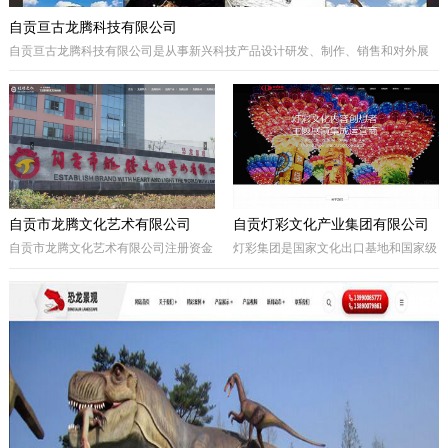
自贡亘古龙腾科技有限公司
自贡亘古龙腾科技有限公司是从事新兴科技产品设计研发、制作、销售和对外展
出的综合型科技企业，着重研发电动仿真恐龙、仿真动物及昆虫、恐龙化石及骨
架、仿真远古植物、埋藏挖掘现场和行走恐龙服等仿真产品，现已成为行业内的
领军企业。
自贡市龙腾文化艺术有限公司
自贡灯彩文化产业集团有限公司
自贡市龙腾文化艺术有限公司注册资金
灯彩集团是国家文化出口基地和国家级
一亿元，坐落于享有“千年盐都、恐龙
出口彩灯文化产品质量安全示范区龙头
之乡、中国灯城”美誉的四川省自贡
企业，集团子公司新亚彩灯是连续多年
市。拥有“占地100余亩的中国彩灯仿真
由中央五部委联合授予的国家文化出口
恐龙文化创意产业园区”自主产权。公
重点企业。集团总部位于四川自贡，深
司从事彩灯艺术工程、彩车彩船巡游工
圳为全球研发中心，并辖有山西、贵
程、趣味式景观游乐器具、景观雕塑工
州、安徽、甘肃、加拿大、美国等多个
程、城市文化符号美化亮化工程，以及
控股合作团队。集团从…
仿真恐龙、仿真动植物、化石制作和演
绎程控机器人研发生产。