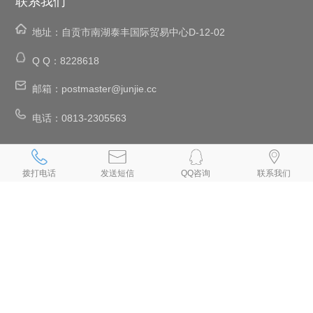
联系我们
地址：
自贡市南湖泰丰国际贸易中心D-12-02
Q Q：
8228618
邮箱：
postmaster@junjie.cc
电话：
0813-2305563
、
、
、
、
自贡网络公司
自贡网站建设
自贡网站设计
自贡设计网页
自贡网站
、
、
、
、
、
制作
自贡制作网页
自贡网页设计
自贡网页制作
自贡做网页
拨打电话
发送短信
QQ咨询
联系我们
、
、
、
、
自贡制作网站
自贡网页设计公司
自贡设计网站
自贡网站制作公司
、
、
、
、
自贡建网站
自贡网站开发
自贡手机网站建设
自贡做网站公司
自贡
、
、
专业做网站
自贡手机网站制作
自贡小程序制作