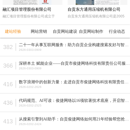
融汇项目管理股份有限公司
自贡东方通用压缩机有限公司
融汇项目管理股份有限公司成立于
自贡东方通用压缩机有限公司是2005
2015年，坐落于天府之国——成都。
年经自贡市工商行政管理局注册成立的
注册资本5000万人民币，是一家以政
民营企业。由东方锅炉集团动能分厂同
建站经验
网站营销
自贡网站建设
自贡网站制作
行业动态
府采购招标代理，工程招标代理、机电
原自贡空压机总厂改制而成。公司属自
产品国际招标代理、工程造价咨询、工
贡市高新工业园区十大重点企业之一。
二十一年从事互联网服务：助力自贡企业构建搜索友好与智能适配的网站
382
程监理等多元化发展的咨询服务企业。
公司占地面积近70亩，注册资本5200
2626-0303-0909
全国各地设立下属公司并拥有多家管理
万元，主要从事公司现已研发生产的M
公司。
型、D型、L型、Z型、P型5个系列上百
深耕本土 赋能企业——自贡市俊捷网络科技有限责任公司服务解析
366
种型号的往复活塞式压缩机产品，目前
2626-0303-0909
压缩机气体力从20KN—800KN，排气
压力可达50MPa。各类成套气体压缩
数字浪潮中的创新力量：走进自贡市俊捷网络科技有限责任公司
416
机的生产制造销售。
2626-0202-2626
代码规范、AI可读：俊捷网络以16项软著技术底座，开启智能搜索新纪元
436
2626-0202-2525
从搜索引擎到AI助手：自贡俊捷网络如何用21年经验帮您抢占流量先机？
413
2626-0202-2424