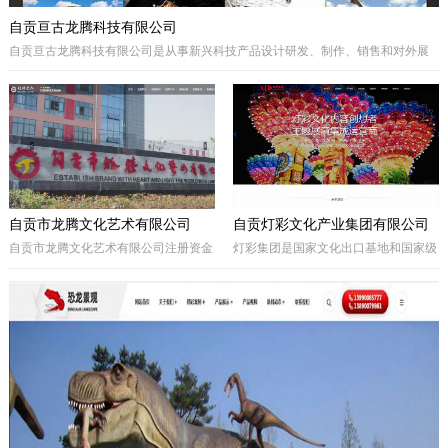
自贡亘古龙腾科技有限公司
自贡亘古龙腾科技有限公司是从事新兴科技产品设计研发、制作、销售和对外展
出的综合型科技企业，着重研发电动仿真恐龙、仿真动物及昆虫、恐龙化石及骨
架、仿真远古植物、埋藏挖掘现场和行走恐龙服等仿真产品，现已成为行业内的
领军企业。
自贡市龙腾文化艺术有限公司
自贡灯彩文化产业集团有限公司
自贡市龙腾文化艺术有限公司注册资金
灯彩集团是国家文化出口基地和国家级
一亿元，坐落于享有“千年盐都、恐龙
出口彩灯文化产品质量安全示范区龙头
之乡、中国灯城”美誉的四川省自贡
企业，集团子公司新亚彩灯是连续多年
市。拥有“占地100余亩的中国彩灯仿真
由中央五部委联合授予的国家文化出口
恐龙文化创意产业园区”自主产权。公
重点企业。集团总部位于四川自贡，深
司从事彩灯艺术工程、彩车彩船巡游工
圳为全球研发中心，并辖有山西、贵
程、趣味式景观游乐器具、景观雕塑工
州、安徽、甘肃、加拿大、美国等多个
程、城市文化符号美化亮化工程，以及
控股合作团队。集团从…
仿真恐龙、仿真动植物、化石制作和演
绎程控机器人研发生产。