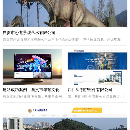
自贡市恐龙景观艺术有限公司
自贡市恐龙景观艺术有限公司从事于仿真恐龙制作，包括仿真恐龙、恐龙电瓶
车、巡游彩车及仿真动物等。我们拥有的制作团队，提供高品质的恐龙景观艺术
产品，为客户打造独特的恐龙主题体验。
建站成功案例｜自贡市华耀文化
四川科朗密封件有限公司
艺术有限公司官网定制开发项目
自贡本地网站建设服务商，从事自贡网
四川科朗密封件有限公司是集设计、生
站制作、企业官网定制、响应式网站开
产、外贸于一体的民营企业，主要从事
发，本次完成自贡市华耀文化艺术有限
于电力、氧化铝、矿山、石油石化、钢
公司官网定制搭建，包含品牌展示、案
铁等行业所需的机械密封件及其配件、
例展示、在线询盘功能，搭配全套基础
密封件的生产制造；因公司业务发展需
SEO优化。
要，成立的四川科朗环保设备有限公司