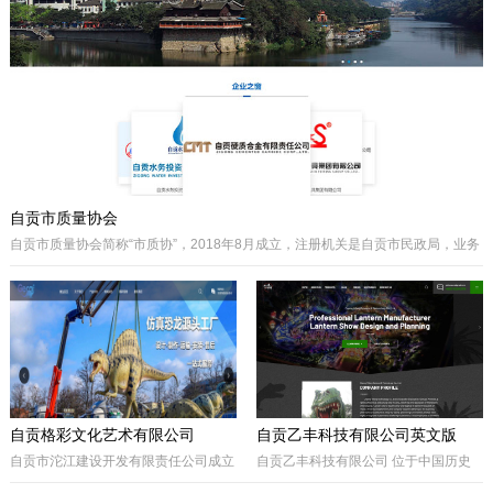
主要经营泵阀及其配件、硬质合金制品
类产品、耐磨材料类配件，承接用户非
标件设计和定制。
自贡市质量协会
自贡市质量协会简称“市质协”，2018年8月成立，注册机关是自贡市民政局，业务
主管是自贡市市场监督管理局。自贡质协是我市成立最早和最有影响力的综合性
协会之一，历届会长由主管经济工作的副市长担任，是自贡市市场监督管理局领
导下的全市性质量组织，是我市传播国内外先进质量管理方法、助推质量事业发
展的中坚力量。是联系广大企业和质量工作者的纽带。
自贡格彩文化艺术有限公司
自贡乙丰科技有限公司英文版
自贡市沱江建设开发有限责任公司成立
自贡乙丰科技有限公司 位于中国历史
于2017年10月，属国有公司。公司位
文化名城有着“恐龙之乡”、“南国灯