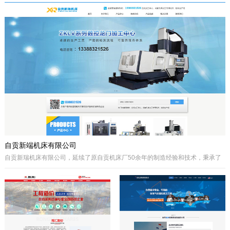
于自贡市高新区金泽华府旁，注册资本
城”、“千年盐都”美誉的四川省自贡市。
10000万元，由自贡市城市建设投资开
公司自成立以来秉承质量第一、诚信为
发集团有限公司、自贡市鸿宇实业有限
本、开拓创兴的经营理念为宗旨，取得
公司、自贡市大安区汇安国有资本投资
了国内外客户的高度认可。公司拥有优
运营集团有限公司、自贡市宇盛投资有
秀的策划设计团队、实战经验丰富的施
限公司等四个国有公司出资组建，市城
工队伍、科学的管理模式，秉承着创新
投集团控股。公司经营范围是沱江航电
的理念、先进的技术、严格的施工管
开发,港口及临港经济区、产业园区、
理、热诚服务的态度为客户创造更大的
商业及住宅、物流综合开发，特色小
效益。
镇、新农村和现代农业建设、移民安置
服务，基础设施及岸线生态建设，河道
疏浚、水环境治理和水资源经营利用，
港口码头装卸与仓储、港口物流...
自贡新端机床有限公司
自贡新瑞机床有限公司，延续了原自贡机床厂50余年的制造经验和技术，秉承了
自贡机床的优点。制造、管理经验丰富，装备精良。
公司生产：Z系列摇臂钻床、Z系列立式钻床、ZLKV系列数控龙门加工中心、ZLK
系列数控龙门钻床、VMC、立式加工中心、成套孔系加工专用机床、钻攻生产线
等产品的设计、制造。产品广泛应用于模具、机械制造、汽车制造、航空、船
舶、轨道交通、铁塔、钢结构等工业制造及机械加工领域。