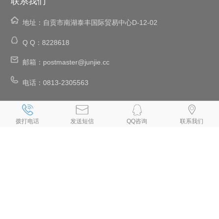
联系我们
地址：
自贡市南湖泰丰国际贸易中心D-12-02
Q Q：
8228618
邮箱：
postmaster@junjie.cc
电话：
0813-2305563
、
、
、
、
自贡网络公司
自贡网站建设
自贡网站设计
自贡设计网页
自贡网站
、
、
、
、
、
制作
自贡制作网页
自贡网页设计
自贡网页制作
自贡做网页
拨打电话
发送短信
QQ咨询
联系我们
、
、
、
、
自贡制作网站
自贡网页设计公司
自贡设计网站
自贡网站制作公司
、
、
、
、
自贡建网站
自贡网站开发
自贡手机网站建设
自贡做网站公司
自贡
、
、
专业做网站
自贡手机网站制作
自贡小程序制作