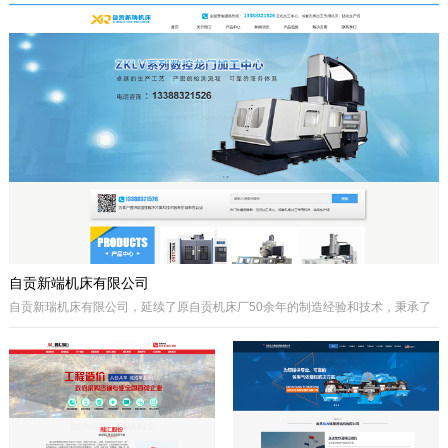
于自贡市高新区金泽华府旁，注册资本
城”、“千年盐都”美誉的四川省自贡市。
10000万元，由自贡市城市建设投资开
公司自成立以来秉承质量第一、诚信为
发集团有限公司、自贡市鸿宇实业有限
本、开拓创兴的经营理念为宗旨，取得
公司、自贡市大安区汇安国有资本投资
了国内外客户的高度认可。公司拥有优
运营集团有限公司、自贡市宇盛投资有
秀的策划设计团队、实战经验丰富的施
限公司等四个国有公司出资组建，市城
工队伍、科学的管理模式，秉承着创新
投集团控股。公司经营范围是沱江航电
的理念、先进的技术、严格的施工管
开发,港口及临港经济区、产业园区、
理、热诚服务的态度为客户创造更大的
商业及住宅、物流综合开发，特色小
效益。
镇、新农村和现代农业建设、移民安置
服务，基础设施及岸线生态建设，河道
疏浚、水环境治理和水资源经营利用，
港口码头装卸与仓储、港口物流...
自贡新端机床有限公司
自贡新瑞机床有限公司，延续了原自贡机床厂50余年的制造经验和技术，秉承了
自贡机床的优点。制造、管理经验丰富，装备精良。
公司生产：Z系列摇臂钻床、Z系列立式钻床、ZLKV系列数控龙门加工中心、ZLK
系列数控龙门钻床、VMC、立式加工中心、成套孔系加工专用机床、钻攻生产线
等产品的设计、制造。产品广泛应用于模具、机械制造、汽车制造、航空、船
舶、轨道交通、铁塔、钢结构等工业制造及机械加工领域。