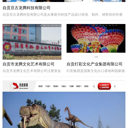
自贡亘古龙腾科技有限公司
自贡亘古龙腾科技有限公司是从事新兴科技产品设计研发、制作、销售和对外展
出的综合型科技企业，着重研发电动仿真恐龙、仿真动物及昆虫、恐龙化石及骨
架、仿真远古植物、埋藏挖掘现场和行走恐龙服等仿真产品，现已成为行业内的
领军企业。
自贡市龙腾文化艺术有限公司
自贡灯彩文化产业集团有限公司
自贡市龙腾文化艺术有限公司注册资金
灯彩集团是国家文化出口基地和国家级
一亿元，坐落于享有“千年盐都、恐龙
出口彩灯文化产品质量安全示范区龙头
之乡、中国灯城”美誉的四川省自贡
企业，集团子公司新亚彩灯是连续多年
市。拥有“占地100余亩的中国彩灯仿真
由中央五部委联合授予的国家文化出口
恐龙文化创意产业园区”自主产权。公
重点企业。集团总部位于四川自贡，深
司从事彩灯艺术工程、彩车彩船巡游工
圳为全球研发中心，并辖有山西、贵
程、趣味式景观游乐器具、景观雕塑工
州、安徽、甘肃、加拿大、美国等多个
程、城市文化符号美化亮化工程，以及
控股合作团队。集团从…
仿真恐龙、仿真动植物、化石制作和演
绎程控机器人研发生产。