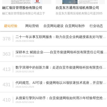
融汇项目管理股份有限公司
自贡东方通用压缩机有限公司
融汇项目管理股份有限公司成立于
自贡东方通用压缩机有限公司是2005
2015年，坐落于天府之国——成都。
年经自贡市工商行政管理局注册成立的
注册资本5000万人民币，是一家以政
民营企业。由东方锅炉集团动能分厂同
建站经验
网站营销
自贡网站建设
自贡网站制作
行业动态
府采购招标代理，工程招标代理、机电
原自贡空压机总厂改制而成。公司属自
产品国际招标代理、工程造价咨询、工
贡市高新工业园区十大重点企业之一。
二十一年从事互联网服务：助力自贡企业构建搜索友好与智能适配的网站
378
程监理等多元化发展的咨询服务企业。
公司占地面积近70亩，注册资本5200
2626-0303-0909
全国各地设立下属公司并拥有多家管理
万元，主要从事公司现已研发生产的M
公司。
型、D型、L型、Z型、P型5个系列上百
深耕本土 赋能企业——自贡市俊捷网络科技有限责任公司服务解析
363
种型号的往复活塞式压缩机产品，目前
2626-0303-0909
压缩机气体力从20KN—800KN，排气
压力可达50MPa。各类成套气体压缩
数字浪潮中的创新力量：走进自贡市俊捷网络科技有限责任公司
413
机的生产制造销售。
2626-0202-2626
代码规范、AI可读：俊捷网络以16项软著技术底座，开启智能搜索新纪元
431
2626-0202-2525
从搜索引擎到AI助手：自贡俊捷网络如何用21年经验帮您抢占流量先机？
410
2626-0202-2424