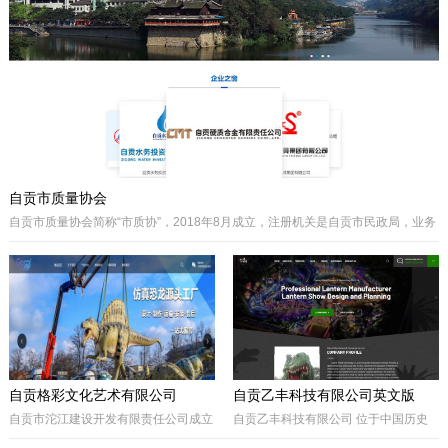
主要经营泵阀及其配件、硬质合金制品
类产品、耐磨材料类配件，承接用户非
标件设计和定制。
自贡市质量协会
自贡市质量协会简称“市质协”，2018年8月成立，注册机关是自贡市民政局，业务
主管是自贡市市场监督管理局。自贡质协是我市成立最早和最有影响力的综合性
协会之一，历届会长由主管经济工作的副市长担任，是自贡市市场监督管理局领
导下的全市性质量组织，是我市传播国内外先进质量管理方法、助推质量事业发
展的中坚力量。是联系广大企业和质量工作者的纽带。
自贡格彩文化艺术有限公司
自贡乙丰科技有限公司英文版
自贡市沱江建设开发有限责任公司成立
自贡乙丰科技有限公司 位于中国历史
于2017年10月，属国有公司。公司位
文化名城有着“恐龙之乡”、“南国灯