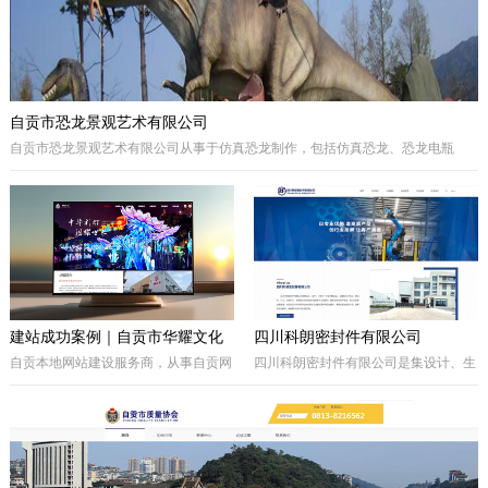
自贡市恐龙景观艺术有限公司
自贡市恐龙景观艺术有限公司从事于仿真恐龙制作，包括仿真恐龙、恐龙电瓶
车、巡游彩车及仿真动物等。我们拥有的制作团队，提供高品质的恐龙景观艺术
产品，为客户打造独特的恐龙主题体验。
建站成功案例｜自贡市华耀文化
四川科朗密封件有限公司
艺术有限公司官网定制开发项目
自贡本地网站建设服务商，从事自贡网
四川科朗密封件有限公司是集设计、生
站制作、企业官网定制、响应式网站开
产、外贸于一体的民营企业，主要从事
发，本次完成自贡市华耀文化艺术有限
于电力、氧化铝、矿山、石油石化、钢
公司官网定制搭建，包含品牌展示、案
铁等行业所需的机械密封件及其配件、
例展示、在线询盘功能，搭配全套基础
密封件的生产制造；因公司业务发展需
SEO优化。
要，成立的四川科朗环保设备有限公司