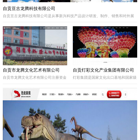
自贡亘古龙腾科技有限公司
自贡亘古龙腾科技有限公司是从事新兴科技产品设计研发、制作、销售和对外展
出的综合型科技企业，着重研发电动仿真恐龙、仿真动物及昆虫、恐龙化石及骨
架、仿真远古植物、埋藏挖掘现场和行走恐龙服等仿真产品，现已成为行业内的
领军企业。
自贡市龙腾文化艺术有限公司
自贡灯彩文化产业集团有限公司
自贡市龙腾文化艺术有限公司注册资金
灯彩集团是国家文化出口基地和国家级
一亿元，坐落于享有“千年盐都、恐龙
出口彩灯文化产品质量安全示范区龙头
之乡、中国灯城”美誉的四川省自贡
企业，集团子公司新亚彩灯是连续多年
市。拥有“占地100余亩的中国彩灯仿真
由中央五部委联合授予的国家文化出口
恐龙文化创意产业园区”自主产权。公
重点企业。集团总部位于四川自贡，深
司从事彩灯艺术工程、彩车彩船巡游工
圳为全球研发中心，并辖有山西、贵
程、趣味式景观游乐器具、景观雕塑工
州、安徽、甘肃、加拿大、美国等多个
程、城市文化符号美化亮化工程，以及
控股合作团队。集团从…
仿真恐龙、仿真动植物、化石制作和演
绎程控机器人研发生产。