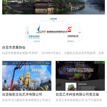
主要经营泵阀及其配件、硬质合金制品
类产品、耐磨材料类配件，承接用户非
标件设计和定制。
自贡市质量协会
自贡市质量协会简称“市质协”，2018年8月成立，注册机关是自贡市民政局，业务
主管是自贡市市场监督管理局。自贡质协是我市成立最早和最有影响力的综合性
协会之一，历届会长由主管经济工作的副市长担任，是自贡市市场监督管理局领
导下的全市性质量组织，是我市传播国内外先进质量管理方法、助推质量事业发
展的中坚力量。是联系广大企业和质量工作者的纽带。
自贡格彩文化艺术有限公司
自贡乙丰科技有限公司英文版
自贡市沱江建设开发有限责任公司成立
自贡乙丰科技有限公司 位于中国历史
于2017年10月，属国有公司。公司位
文化名城有着“恐龙之乡”、“南国灯