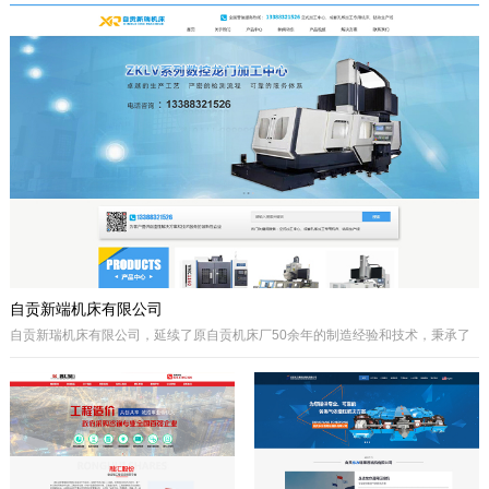
于自贡市高新区金泽华府旁，注册资本
城”、“千年盐都”美誉的四川省自贡市。
10000万元，由自贡市城市建设投资开
公司自成立以来秉承质量第一、诚信为
发集团有限公司、自贡市鸿宇实业有限
本、开拓创兴的经营理念为宗旨，取得
公司、自贡市大安区汇安国有资本投资
了国内外客户的高度认可。公司拥有优
运营集团有限公司、自贡市宇盛投资有
秀的策划设计团队、实战经验丰富的施
限公司等四个国有公司出资组建，市城
工队伍、科学的管理模式，秉承着创新
投集团控股。公司经营范围是沱江航电
的理念、先进的技术、严格的施工管
开发,港口及临港经济区、产业园区、
理、热诚服务的态度为客户创造更大的
商业及住宅、物流综合开发，特色小
效益。
镇、新农村和现代农业建设、移民安置
服务，基础设施及岸线生态建设，河道
疏浚、水环境治理和水资源经营利用，
港口码头装卸与仓储、港口物流...
自贡新端机床有限公司
自贡新瑞机床有限公司，延续了原自贡机床厂50余年的制造经验和技术，秉承了
自贡机床的优点。制造、管理经验丰富，装备精良。
公司生产：Z系列摇臂钻床、Z系列立式钻床、ZLKV系列数控龙门加工中心、ZLK
系列数控龙门钻床、VMC、立式加工中心、成套孔系加工专用机床、钻攻生产线
等产品的设计、制造。产品广泛应用于模具、机械制造、汽车制造、航空、船
舶、轨道交通、铁塔、钢结构等工业制造及机械加工领域。