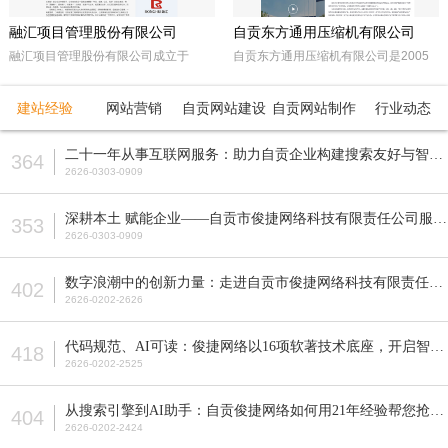
融汇项目管理股份有限公司
自贡东方通用压缩机有限公司
融汇项目管理股份有限公司成立于
自贡东方通用压缩机有限公司是2005
2015年，坐落于天府之国——成都。
年经自贡市工商行政管理局注册成立的
注册资本5000万人民币，是一家以政
民营企业。由东方锅炉集团动能分厂同
建站经验
网站营销
自贡网站建设
自贡网站制作
行业动态
府采购招标代理，工程招标代理、机电
原自贡空压机总厂改制而成。公司属自
产品国际招标代理、工程造价咨询、工
贡市高新工业园区十大重点企业之一。
二十一年从事互联网服务：助力自贡企业构建搜索友好与智能适配的网站
364
程监理等多元化发展的咨询服务企业。
公司占地面积近70亩，注册资本5200
2626-0303-0909
全国各地设立下属公司并拥有多家管理
万元，主要从事公司现已研发生产的M
公司。
型、D型、L型、Z型、P型5个系列上百
深耕本土 赋能企业——自贡市俊捷网络科技有限责任公司服务解析
353
种型号的往复活塞式压缩机产品，目前
2626-0303-0909
压缩机气体力从20KN—800KN，排气
压力可达50MPa。各类成套气体压缩
数字浪潮中的创新力量：走进自贡市俊捷网络科技有限责任公司
402
机的生产制造销售。
2626-0202-2626
代码规范、AI可读：俊捷网络以16项软著技术底座，开启智能搜索新纪元
418
2626-0202-2525
从搜索引擎到AI助手：自贡俊捷网络如何用21年经验帮您抢占流量先机？
404
2626-0202-2424