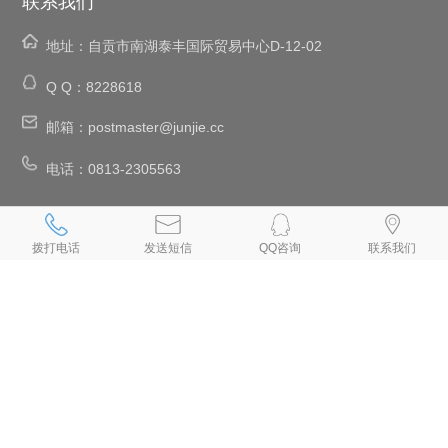
联系我们
地址：
自贡市南湖泰丰国际贸易中心D-12-02
Q Q：
8228618
邮箱：
postmaster@junjie.cc
电话：
0813-2305563
、
、
、
、
自贡网络公司
自贡网站建设
自贡网站设计
自贡设计网页
自贡网站
、
、
、
、
、
制作
自贡制作网页
自贡网页设计
自贡网页制作
自贡做网页
拨打电话
发送短信
QQ咨询
联系我们
、
、
、
、
自贡制作网站
自贡网页设计公司
自贡设计网站
自贡网站制作公司
、
、
、
、
自贡建网站
自贡网站开发
自贡手机网站建设
自贡做网站公司
自贡
、
、
专业做网站
自贡手机网站制作
自贡小程序制作