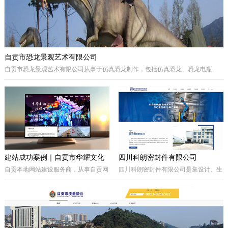
自贡市恐龙景观艺术有限公司
自贡市恐龙景观艺术有限公司从事于仿真恐龙制作，包括仿真恐龙、恐龙电瓶
车、巡游彩车及仿真动物等。我们拥有的制作团队，提供高品质的恐龙景观艺术
产品，为客户打造独特的恐龙主题体验。
建站成功案例｜自贡市华耀文化
四川科朗密封件有限公司
艺术有限公司官网定制开发项目
自贡本地网站建设服务商，从事自贡网
四川科朗密封件有限公司是集设计、生
站制作、企业官网定制、响应式网站开
产、外贸于一体的民营企业，主要从事
发，本次完成自贡市华耀文化艺术有限
于电力、氧化铝、矿山、石油石化、钢
公司官网定制搭建，包含品牌展示、案
铁等行业所需的机械密封件及其配件、
例展示、在线询盘功能，搭配全套基础
密封件的生产制造；因公司业务发展需
SEO优化。
要，成立的四川科朗环保设备有限公司