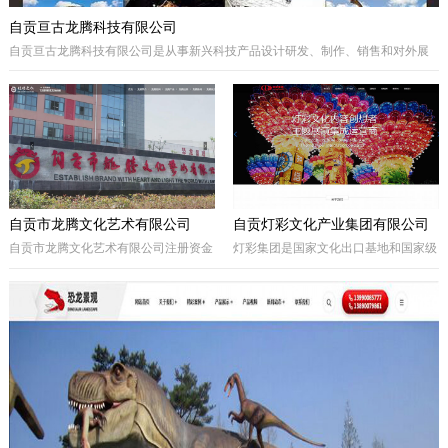
自贡亘古龙腾科技有限公司
自贡亘古龙腾科技有限公司是从事新兴科技产品设计研发、制作、销售和对外展
出的综合型科技企业，着重研发电动仿真恐龙、仿真动物及昆虫、恐龙化石及骨
架、仿真远古植物、埋藏挖掘现场和行走恐龙服等仿真产品，现已成为行业内的
领军企业。
自贡市龙腾文化艺术有限公司
自贡灯彩文化产业集团有限公司
自贡市龙腾文化艺术有限公司注册资金
灯彩集团是国家文化出口基地和国家级
一亿元，坐落于享有“千年盐都、恐龙
出口彩灯文化产品质量安全示范区龙头
之乡、中国灯城”美誉的四川省自贡
企业，集团子公司新亚彩灯是连续多年
市。拥有“占地100余亩的中国彩灯仿真
由中央五部委联合授予的国家文化出口
恐龙文化创意产业园区”自主产权。公
重点企业。集团总部位于四川自贡，深
司从事彩灯艺术工程、彩车彩船巡游工
圳为全球研发中心，并辖有山西、贵
程、趣味式景观游乐器具、景观雕塑工
州、安徽、甘肃、加拿大、美国等多个
程、城市文化符号美化亮化工程，以及
控股合作团队。集团从…
仿真恐龙、仿真动植物、化石制作和演
绎程控机器人研发生产。