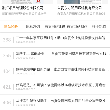
融汇项目管理股份有限公司
自贡东方通用压缩机有限公司
融汇项目管理股份有限公司成立于
自贡东方通用压缩机有限公司是2005
2015年，坐落于天府之国——成都。
年经自贡市工商行政管理局注册成立的
注册资本5000万人民币，是一家以政
民营企业。由东方锅炉集团动能分厂同
建站经验
网站营销
自贡网站建设
自贡网站制作
行业动态
府采购招标代理，工程招标代理、机电
原自贡空压机总厂改制而成。公司属自
产品国际招标代理、工程造价咨询、工
贡市高新工业园区十大重点企业之一。
二十一年从事互联网服务：助力自贡企业构建搜索友好与智能适配的网站
368
程监理等多元化发展的咨询服务企业。
公司占地面积近70亩，注册资本5200
2626-0303-0909
全国各地设立下属公司并拥有多家管理
万元，主要从事公司现已研发生产的M
公司。
型、D型、L型、Z型、P型5个系列上百
深耕本土 赋能企业——自贡市俊捷网络科技有限责任公司服务解析
355
种型号的往复活塞式压缩机产品，目前
2626-0303-0909
压缩机气体力从20KN—800KN，排气
压力可达50MPa。各类成套气体压缩
数字浪潮中的创新力量：走进自贡市俊捷网络科技有限责任公司
404
机的生产制造销售。
2626-0202-2626
代码规范、AI可读：俊捷网络以16项软著技术底座，开启智能搜索新纪元
421
2626-0202-2525
从搜索引擎到AI助手：自贡俊捷网络如何用21年经验帮您抢占流量先机？
406
2626-0202-2424