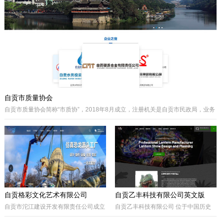
主要经营泵阀及其配件、硬质合金制品
类产品、耐磨材料类配件，承接用户非
标件设计和定制。
自贡市质量协会
自贡市质量协会简称“市质协”，2018年8月成立，注册机关是自贡市民政局，业务
主管是自贡市市场监督管理局。自贡质协是我市成立最早和最有影响力的综合性
协会之一，历届会长由主管经济工作的副市长担任，是自贡市市场监督管理局领
导下的全市性质量组织，是我市传播国内外先进质量管理方法、助推质量事业发
展的中坚力量。是联系广大企业和质量工作者的纽带。
自贡格彩文化艺术有限公司
自贡乙丰科技有限公司英文版
自贡市沱江建设开发有限责任公司成立
自贡乙丰科技有限公司 位于中国历史
于2017年10月，属国有公司。公司位
文化名城有着“恐龙之乡”、“南国灯