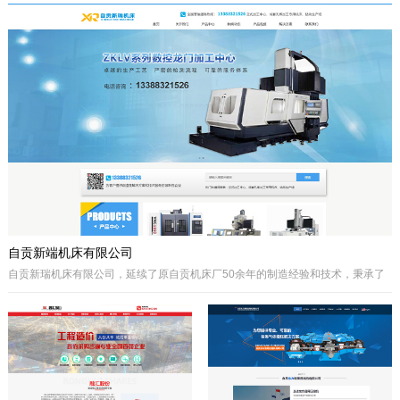
于自贡市高新区金泽华府旁，注册资本
城”、“千年盐都”美誉的四川省自贡市。
10000万元，由自贡市城市建设投资开
公司自成立以来秉承质量第一、诚信为
发集团有限公司、自贡市鸿宇实业有限
本、开拓创兴的经营理念为宗旨，取得
公司、自贡市大安区汇安国有资本投资
了国内外客户的高度认可。公司拥有优
运营集团有限公司、自贡市宇盛投资有
秀的策划设计团队、实战经验丰富的施
限公司等四个国有公司出资组建，市城
工队伍、科学的管理模式，秉承着创新
投集团控股。公司经营范围是沱江航电
的理念、先进的技术、严格的施工管
开发,港口及临港经济区、产业园区、
理、热诚服务的态度为客户创造更大的
商业及住宅、物流综合开发，特色小
效益。
镇、新农村和现代农业建设、移民安置
服务，基础设施及岸线生态建设，河道
疏浚、水环境治理和水资源经营利用，
港口码头装卸与仓储、港口物流...
自贡新端机床有限公司
自贡新瑞机床有限公司，延续了原自贡机床厂50余年的制造经验和技术，秉承了
自贡机床的优点。制造、管理经验丰富，装备精良。
公司生产：Z系列摇臂钻床、Z系列立式钻床、ZLKV系列数控龙门加工中心、ZLK
系列数控龙门钻床、VMC、立式加工中心、成套孔系加工专用机床、钻攻生产线
等产品的设计、制造。产品广泛应用于模具、机械制造、汽车制造、航空、船
舶、轨道交通、铁塔、钢结构等工业制造及机械加工领域。