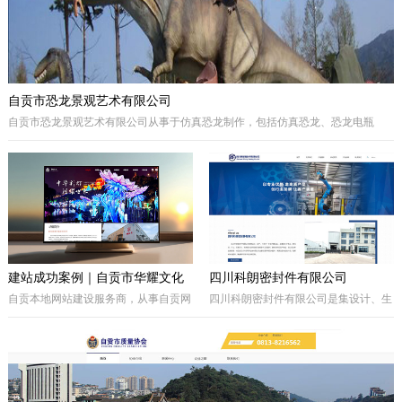
自贡市恐龙景观艺术有限公司
自贡市恐龙景观艺术有限公司从事于仿真恐龙制作，包括仿真恐龙、恐龙电瓶
车、巡游彩车及仿真动物等。我们拥有的制作团队，提供高品质的恐龙景观艺术
产品，为客户打造独特的恐龙主题体验。
建站成功案例｜自贡市华耀文化
四川科朗密封件有限公司
艺术有限公司官网定制开发项目
自贡本地网站建设服务商，从事自贡网
四川科朗密封件有限公司是集设计、生
站制作、企业官网定制、响应式网站开
产、外贸于一体的民营企业，主要从事
发，本次完成自贡市华耀文化艺术有限
于电力、氧化铝、矿山、石油石化、钢
公司官网定制搭建，包含品牌展示、案
铁等行业所需的机械密封件及其配件、
例展示、在线询盘功能，搭配全套基础
密封件的生产制造；因公司业务发展需
SEO优化。
要，成立的四川科朗环保设备有限公司