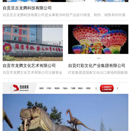
自贡亘古龙腾科技有限公司
自贡亘古龙腾科技有限公司是从事新兴科技产品设计研发、制作、销售和对外展
出的综合型科技企业，着重研发电动仿真恐龙、仿真动物及昆虫、恐龙化石及骨
架、仿真远古植物、埋藏挖掘现场和行走恐龙服等仿真产品，现已成为行业内的
领军企业。
自贡市龙腾文化艺术有限公司
自贡灯彩文化产业集团有限公司
自贡市龙腾文化艺术有限公司注册资金
灯彩集团是国家文化出口基地和国家级
一亿元，坐落于享有“千年盐都、恐龙
出口彩灯文化产品质量安全示范区龙头
之乡、中国灯城”美誉的四川省自贡
企业，集团子公司新亚彩灯是连续多年
市。拥有“占地100余亩的中国彩灯仿真
由中央五部委联合授予的国家文化出口
恐龙文化创意产业园区”自主产权。公
重点企业。集团总部位于四川自贡，深
司从事彩灯艺术工程、彩车彩船巡游工
圳为全球研发中心，并辖有山西、贵
程、趣味式景观游乐器具、景观雕塑工
州、安徽、甘肃、加拿大、美国等多个
程、城市文化符号美化亮化工程，以及
控股合作团队。集团从…
仿真恐龙、仿真动植物、化石制作和演
绎程控机器人研发生产。