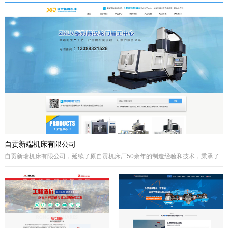
于自贡市高新区金泽华府旁，注册资本
城”、“千年盐都”美誉的四川省自贡市。
10000万元，由自贡市城市建设投资开
公司自成立以来秉承质量第一、诚信为
发集团有限公司、自贡市鸿宇实业有限
本、开拓创兴的经营理念为宗旨，取得
公司、自贡市大安区汇安国有资本投资
了国内外客户的高度认可。公司拥有优
运营集团有限公司、自贡市宇盛投资有
秀的策划设计团队、实战经验丰富的施
限公司等四个国有公司出资组建，市城
工队伍、科学的管理模式，秉承着创新
投集团控股。公司经营范围是沱江航电
的理念、先进的技术、严格的施工管
开发,港口及临港经济区、产业园区、
理、热诚服务的态度为客户创造更大的
商业及住宅、物流综合开发，特色小
效益。
镇、新农村和现代农业建设、移民安置
服务，基础设施及岸线生态建设，河道
疏浚、水环境治理和水资源经营利用，
港口码头装卸与仓储、港口物流...
自贡新端机床有限公司
自贡新瑞机床有限公司，延续了原自贡机床厂50余年的制造经验和技术，秉承了
自贡机床的优点。制造、管理经验丰富，装备精良。
公司生产：Z系列摇臂钻床、Z系列立式钻床、ZLKV系列数控龙门加工中心、ZLK
系列数控龙门钻床、VMC、立式加工中心、成套孔系加工专用机床、钻攻生产线
等产品的设计、制造。产品广泛应用于模具、机械制造、汽车制造、航空、船
舶、轨道交通、铁塔、钢结构等工业制造及机械加工领域。