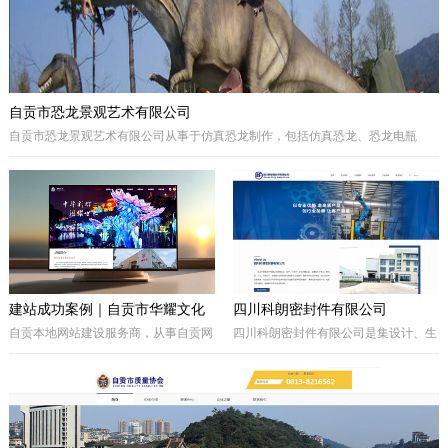
自贡市恐龙景观艺术有限公司
自贡市恐龙景观艺术有限公司从事于仿真恐龙制作，包括仿真恐龙、恐龙电瓶
车、巡游彩车及仿真动物等。我们拥有的制作团队，提供高品质的恐龙景观艺术
产品，为客户打造独特的恐龙主题体验。
建站成功案例｜自贡市华耀文化
四川科朗密封件有限公司
艺术有限公司官网定制开发项目
自贡本地网站建设服务商，从事自贡网
四川科朗密封件有限公司是集设计、生
站制作、企业官网定制、响应式网站开
产、外贸于一体的民营企业，主要从事
发，本次完成自贡市华耀文化艺术有限
于电力、氧化铝、矿山、石油石化、钢
公司官网定制搭建，包含品牌展示、案
铁等行业所需的机械密封件及其配件、
例展示、在线询盘功能，搭配全套基础
密封件的生产制造；因公司业务发展需
SEO优化。
要，成立的四川科朗环保设备有限公司