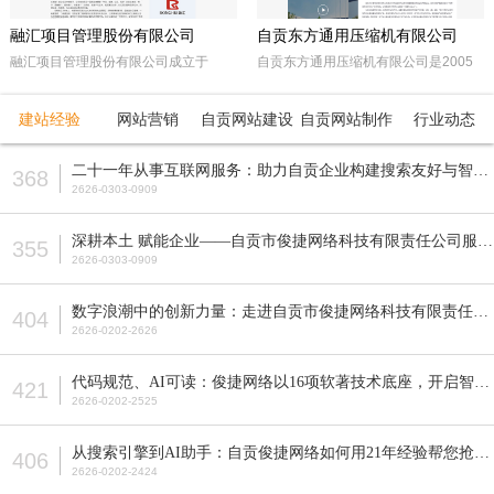
融汇项目管理股份有限公司
自贡东方通用压缩机有限公司
融汇项目管理股份有限公司成立于
自贡东方通用压缩机有限公司是2005
2015年，坐落于天府之国——成都。
年经自贡市工商行政管理局注册成立的
注册资本5000万人民币，是一家以政
民营企业。由东方锅炉集团动能分厂同
建站经验
网站营销
自贡网站建设
自贡网站制作
行业动态
府采购招标代理，工程招标代理、机电
原自贡空压机总厂改制而成。公司属自
产品国际招标代理、工程造价咨询、工
贡市高新工业园区十大重点企业之一。
二十一年从事互联网服务：助力自贡企业构建搜索友好与智能适配的网站
368
程监理等多元化发展的咨询服务企业。
公司占地面积近70亩，注册资本5200
2626-0303-0909
全国各地设立下属公司并拥有多家管理
万元，主要从事公司现已研发生产的M
公司。
型、D型、L型、Z型、P型5个系列上百
深耕本土 赋能企业——自贡市俊捷网络科技有限责任公司服务解析
355
种型号的往复活塞式压缩机产品，目前
2626-0303-0909
压缩机气体力从20KN—800KN，排气
压力可达50MPa。各类成套气体压缩
数字浪潮中的创新力量：走进自贡市俊捷网络科技有限责任公司
404
机的生产制造销售。
2626-0202-2626
代码规范、AI可读：俊捷网络以16项软著技术底座，开启智能搜索新纪元
421
2626-0202-2525
从搜索引擎到AI助手：自贡俊捷网络如何用21年经验帮您抢占流量先机？
406
2626-0202-2424