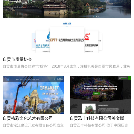
主要经营泵阀及其配件、硬质合金制品
类产品、耐磨材料类配件，承接用户非
标件设计和定制。
自贡市质量协会
自贡市质量协会简称“市质协”，2018年8月成立，注册机关是自贡市民政局，业务
主管是自贡市市场监督管理局。自贡质协是我市成立最早和最有影响力的综合性
协会之一，历届会长由主管经济工作的副市长担任，是自贡市市场监督管理局领
导下的全市性质量组织，是我市传播国内外先进质量管理方法、助推质量事业发
展的中坚力量。是联系广大企业和质量工作者的纽带。
自贡格彩文化艺术有限公司
自贡乙丰科技有限公司英文版
自贡市沱江建设开发有限责任公司成立
自贡乙丰科技有限公司 位于中国历史
于2017年10月，属国有公司。公司位
文化名城有着“恐龙之乡”、“南国灯