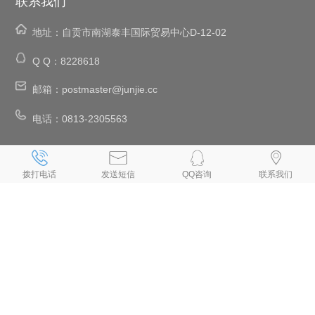
联系我们
地址：
自贡市南湖泰丰国际贸易中心D-12-02
Q Q：
8228618
邮箱：
postmaster@junjie.cc
电话：
0813-2305563
、
、
、
、
自贡网络公司
自贡网站建设
自贡网站设计
自贡设计网页
自贡网站
、
、
、
、
、
制作
自贡制作网页
自贡网页设计
自贡网页制作
自贡做网页
拨打电话
发送短信
QQ咨询
联系我们
、
、
、
、
自贡制作网站
自贡网页设计公司
自贡设计网站
自贡网站制作公司
、
、
、
、
自贡建网站
自贡网站开发
自贡手机网站建设
自贡做网站公司
自贡
、
、
专业做网站
自贡手机网站制作
自贡小程序制作