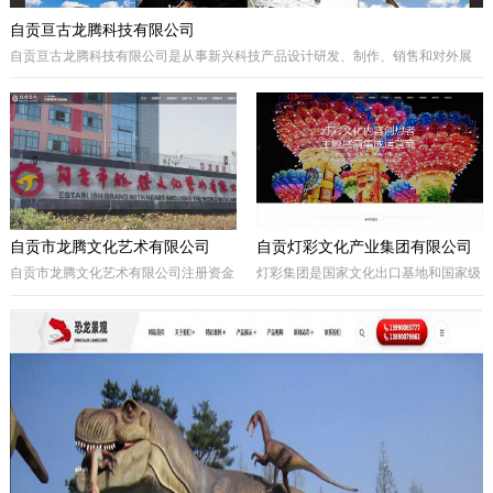
自贡亘古龙腾科技有限公司
自贡亘古龙腾科技有限公司是从事新兴科技产品设计研发、制作、销售和对外展
出的综合型科技企业，着重研发电动仿真恐龙、仿真动物及昆虫、恐龙化石及骨
架、仿真远古植物、埋藏挖掘现场和行走恐龙服等仿真产品，现已成为行业内的
领军企业。
自贡市龙腾文化艺术有限公司
自贡灯彩文化产业集团有限公司
自贡市龙腾文化艺术有限公司注册资金
灯彩集团是国家文化出口基地和国家级
一亿元，坐落于享有“千年盐都、恐龙
出口彩灯文化产品质量安全示范区龙头
之乡、中国灯城”美誉的四川省自贡
企业，集团子公司新亚彩灯是连续多年
市。拥有“占地100余亩的中国彩灯仿真
由中央五部委联合授予的国家文化出口
恐龙文化创意产业园区”自主产权。公
重点企业。集团总部位于四川自贡，深
司从事彩灯艺术工程、彩车彩船巡游工
圳为全球研发中心，并辖有山西、贵
程、趣味式景观游乐器具、景观雕塑工
州、安徽、甘肃、加拿大、美国等多个
程、城市文化符号美化亮化工程，以及
控股合作团队。集团从…
仿真恐龙、仿真动植物、化石制作和演
绎程控机器人研发生产。