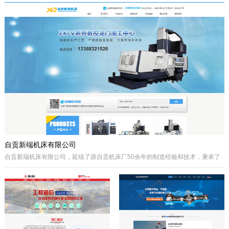
于自贡市高新区金泽华府旁，注册资本
城”、“千年盐都”美誉的四川省自贡市。
10000万元，由自贡市城市建设投资开
公司自成立以来秉承质量第一、诚信为
发集团有限公司、自贡市鸿宇实业有限
本、开拓创兴的经营理念为宗旨，取得
公司、自贡市大安区汇安国有资本投资
了国内外客户的高度认可。公司拥有优
运营集团有限公司、自贡市宇盛投资有
秀的策划设计团队、实战经验丰富的施
限公司等四个国有公司出资组建，市城
工队伍、科学的管理模式，秉承着创新
投集团控股。公司经营范围是沱江航电
的理念、先进的技术、严格的施工管
开发,港口及临港经济区、产业园区、
理、热诚服务的态度为客户创造更大的
商业及住宅、物流综合开发，特色小
效益。
镇、新农村和现代农业建设、移民安置
服务，基础设施及岸线生态建设，河道
疏浚、水环境治理和水资源经营利用，
港口码头装卸与仓储、港口物流...
自贡新端机床有限公司
自贡新瑞机床有限公司，延续了原自贡机床厂50余年的制造经验和技术，秉承了
自贡机床的优点。制造、管理经验丰富，装备精良。
公司生产：Z系列摇臂钻床、Z系列立式钻床、ZLKV系列数控龙门加工中心、ZLK
系列数控龙门钻床、VMC、立式加工中心、成套孔系加工专用机床、钻攻生产线
等产品的设计、制造。产品广泛应用于模具、机械制造、汽车制造、航空、船
舶、轨道交通、铁塔、钢结构等工业制造及机械加工领域。