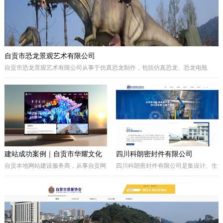
自贡市恐龙景观艺术有限公司
自贡市恐龙景观艺术有限公司从事于仿真恐龙制作，包括仿真恐龙、恐龙电瓶
车、巡游彩车及仿真动物等。我们拥有的制作团队，提供高品质的恐龙景观艺术
产品，为客户打造独特的恐龙主题体验。
建站成功案例｜自贡市华耀文化
四川科朗密封件有限公司
艺术有限公司官网定制开发项目
自贡本地网站建设服务商，从事自贡网
四川科朗密封件有限公司是集设计、生
站制作、企业官网定制、响应式网站开
产、外贸于一体的民营企业，主要从事
发，本次完成自贡市华耀文化艺术有限
于电力、氧化铝、矿山、石油石化、钢
公司官网定制搭建，包含品牌展示、案
铁等行业所需的机械密封件及其配件、
例展示、在线询盘功能，搭配全套基础
密封件的生产制造；因公司业务发展需
SEO优化。
要，成立的四川科朗环保设备有限公司