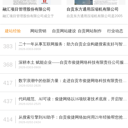
融汇项目管理股份有限公司
自贡东方通用压缩机有限公司
融汇项目管理股份有限公司成立于
自贡东方通用压缩机有限公司是2005
2015年，坐落于天府之国——成都。
年经自贡市工商行政管理局注册成立的
注册资本5000万人民币，是一家以政
民营企业。由东方锅炉集团动能分厂同
建站经验
网站营销
自贡网站建设
自贡网站制作
行业动态
府采购招标代理，工程招标代理、机电
原自贡空压机总厂改制而成。公司属自
产品国际招标代理、工程造价咨询、工
贡市高新工业园区十大重点企业之一。
二十一年从事互联网服务：助力自贡企业构建搜索友好与智能适配的网站
383
程监理等多元化发展的咨询服务企业。
公司占地面积近70亩，注册资本5200
2626-0303-0909
全国各地设立下属公司并拥有多家管理
万元，主要从事公司现已研发生产的M
公司。
型、D型、L型、Z型、P型5个系列上百
深耕本土 赋能企业——自贡市俊捷网络科技有限责任公司服务解析
368
种型号的往复活塞式压缩机产品，目前
2626-0303-0909
压缩机气体力从20KN—800KN，排气
压力可达50MPa。各类成套气体压缩
数字浪潮中的创新力量：走进自贡市俊捷网络科技有限责任公司
417
机的生产制造销售。
2626-0202-2626
代码规范、AI可读：俊捷网络以16项软著技术底座，开启智能搜索新纪元
437
2626-0202-2525
从搜索引擎到AI助手：自贡俊捷网络如何用21年经验帮您抢占流量先机？
414
2626-0202-2424