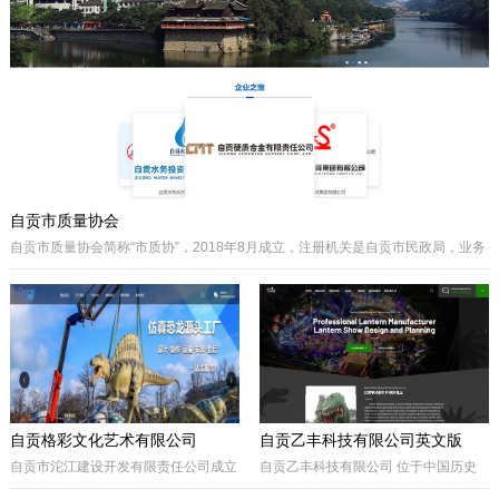
主要经营泵阀及其配件、硬质合金制品
类产品、耐磨材料类配件，承接用户非
标件设计和定制。
自贡市质量协会
自贡市质量协会简称“市质协”，2018年8月成立，注册机关是自贡市民政局，业务
主管是自贡市市场监督管理局。自贡质协是我市成立最早和最有影响力的综合性
协会之一，历届会长由主管经济工作的副市长担任，是自贡市市场监督管理局领
导下的全市性质量组织，是我市传播国内外先进质量管理方法、助推质量事业发
展的中坚力量。是联系广大企业和质量工作者的纽带。
自贡格彩文化艺术有限公司
自贡乙丰科技有限公司英文版
自贡市沱江建设开发有限责任公司成立
自贡乙丰科技有限公司 位于中国历史
于2017年10月，属国有公司。公司位
文化名城有着“恐龙之乡”、“南国灯