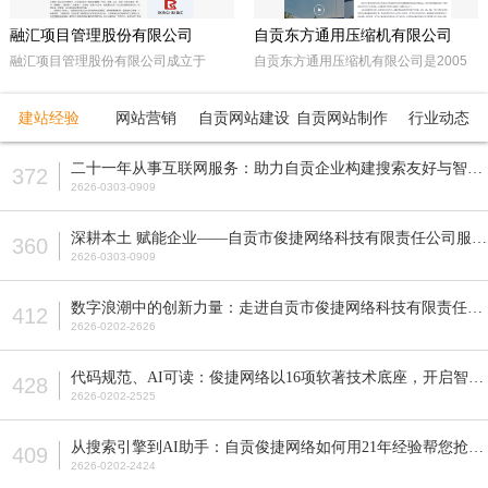
融汇项目管理股份有限公司
自贡东方通用压缩机有限公司
融汇项目管理股份有限公司成立于
自贡东方通用压缩机有限公司是2005
2015年，坐落于天府之国——成都。
年经自贡市工商行政管理局注册成立的
注册资本5000万人民币，是一家以政
民营企业。由东方锅炉集团动能分厂同
建站经验
网站营销
自贡网站建设
自贡网站制作
行业动态
府采购招标代理，工程招标代理、机电
原自贡空压机总厂改制而成。公司属自
产品国际招标代理、工程造价咨询、工
贡市高新工业园区十大重点企业之一。
二十一年从事互联网服务：助力自贡企业构建搜索友好与智能适配的网站
372
程监理等多元化发展的咨询服务企业。
公司占地面积近70亩，注册资本5200
2626-0303-0909
全国各地设立下属公司并拥有多家管理
万元，主要从事公司现已研发生产的M
公司。
型、D型、L型、Z型、P型5个系列上百
深耕本土 赋能企业——自贡市俊捷网络科技有限责任公司服务解析
360
种型号的往复活塞式压缩机产品，目前
2626-0303-0909
压缩机气体力从20KN—800KN，排气
压力可达50MPa。各类成套气体压缩
数字浪潮中的创新力量：走进自贡市俊捷网络科技有限责任公司
412
机的生产制造销售。
2626-0202-2626
代码规范、AI可读：俊捷网络以16项软著技术底座，开启智能搜索新纪元
428
2626-0202-2525
从搜索引擎到AI助手：自贡俊捷网络如何用21年经验帮您抢占流量先机？
409
2626-0202-2424