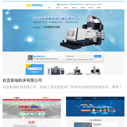
于自贡市高新区金泽华府旁，注册资本
城”、“千年盐都”美誉的四川省自贡市。
10000万元，由自贡市城市建设投资开
公司自成立以来秉承质量第一、诚信为
发集团有限公司、自贡市鸿宇实业有限
本、开拓创兴的经营理念为宗旨，取得
公司、自贡市大安区汇安国有资本投资
了国内外客户的高度认可。公司拥有优
运营集团有限公司、自贡市宇盛投资有
秀的策划设计团队、实战经验丰富的施
限公司等四个国有公司出资组建，市城
工队伍、科学的管理模式，秉承着创新
投集团控股。公司经营范围是沱江航电
的理念、先进的技术、严格的施工管
开发,港口及临港经济区、产业园区、
理、热诚服务的态度为客户创造更大的
商业及住宅、物流综合开发，特色小
效益。
镇、新农村和现代农业建设、移民安置
服务，基础设施及岸线生态建设，河道
疏浚、水环境治理和水资源经营利用，
港口码头装卸与仓储、港口物流...
自贡新端机床有限公司
自贡新瑞机床有限公司，延续了原自贡机床厂50余年的制造经验和技术，秉承了
自贡机床的优点。制造、管理经验丰富，装备精良。
公司生产：Z系列摇臂钻床、Z系列立式钻床、ZLKV系列数控龙门加工中心、ZLK
系列数控龙门钻床、VMC、立式加工中心、成套孔系加工专用机床、钻攻生产线
等产品的设计、制造。产品广泛应用于模具、机械制造、汽车制造、航空、船
舶、轨道交通、铁塔、钢结构等工业制造及机械加工领域。