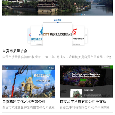
主要经营泵阀及其配件、硬质合金制品
类产品、耐磨材料类配件，承接用户非
标件设计和定制。
自贡市质量协会
自贡市质量协会简称“市质协”，2018年8月成立，注册机关是自贡市民政局，业务
主管是自贡市市场监督管理局。自贡质协是我市成立最早和最有影响力的综合性
协会之一，历届会长由主管经济工作的副市长担任，是自贡市市场监督管理局领
导下的全市性质量组织，是我市传播国内外先进质量管理方法、助推质量事业发
展的中坚力量。是联系广大企业和质量工作者的纽带。
自贡格彩文化艺术有限公司
自贡乙丰科技有限公司英文版
自贡市沱江建设开发有限责任公司成立
自贡乙丰科技有限公司 位于中国历史
于2017年10月，属国有公司。公司位
文化名城有着“恐龙之乡”、“南国灯