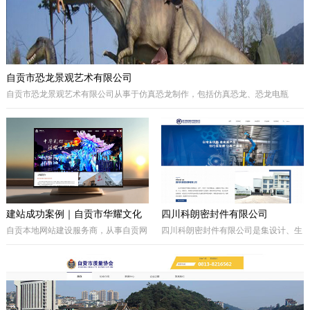
自贡市恐龙景观艺术有限公司
自贡市恐龙景观艺术有限公司从事于仿真恐龙制作，包括仿真恐龙、恐龙电瓶
车、巡游彩车及仿真动物等。我们拥有的制作团队，提供高品质的恐龙景观艺术
产品，为客户打造独特的恐龙主题体验。
建站成功案例｜自贡市华耀文化
四川科朗密封件有限公司
艺术有限公司官网定制开发项目
自贡本地网站建设服务商，从事自贡网
四川科朗密封件有限公司是集设计、生
站制作、企业官网定制、响应式网站开
产、外贸于一体的民营企业，主要从事
发，本次完成自贡市华耀文化艺术有限
于电力、氧化铝、矿山、石油石化、钢
公司官网定制搭建，包含品牌展示、案
铁等行业所需的机械密封件及其配件、
例展示、在线询盘功能，搭配全套基础
密封件的生产制造；因公司业务发展需
SEO优化。
要，成立的四川科朗环保设备有限公司