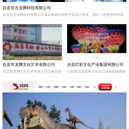
自贡亘古龙腾科技有限公司
自贡亘古龙腾科技有限公司是从事新兴科技产品设计研发、制作、销售和对外展
出的综合型科技企业，着重研发电动仿真恐龙、仿真动物及昆虫、恐龙化石及骨
架、仿真远古植物、埋藏挖掘现场和行走恐龙服等仿真产品，现已成为行业内的
领军企业。
自贡市龙腾文化艺术有限公司
自贡灯彩文化产业集团有限公司
自贡市龙腾文化艺术有限公司注册资金
灯彩集团是国家文化出口基地和国家级
一亿元，坐落于享有“千年盐都、恐龙
出口彩灯文化产品质量安全示范区龙头
之乡、中国灯城”美誉的四川省自贡
企业，集团子公司新亚彩灯是连续多年
市。拥有“占地100余亩的中国彩灯仿真
由中央五部委联合授予的国家文化出口
恐龙文化创意产业园区”自主产权。公
重点企业。集团总部位于四川自贡，深
司从事彩灯艺术工程、彩车彩船巡游工
圳为全球研发中心，并辖有山西、贵
程、趣味式景观游乐器具、景观雕塑工
州、安徽、甘肃、加拿大、美国等多个
程、城市文化符号美化亮化工程，以及
控股合作团队。集团从…
仿真恐龙、仿真动植物、化石制作和演
绎程控机器人研发生产。