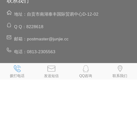
联系我们
地址：
自贡市南湖泰丰国际贸易中心D-12-02
Q Q：
8228618
邮箱：
postmaster@junjie.cc
电话：
0813-2305563
、
、
、
、
自贡网络公司
自贡网站建设
自贡网站设计
自贡设计网页
自贡网站
、
、
、
、
、
制作
自贡制作网页
自贡网页设计
自贡网页制作
自贡做网页
拨打电话
发送短信
QQ咨询
联系我们
、
、
、
、
自贡制作网站
自贡网页设计公司
自贡设计网站
自贡网站制作公司
、
、
、
、
自贡建网站
自贡网站开发
自贡手机网站建设
自贡做网站公司
自贡
、
、
专业做网站
自贡手机网站制作
自贡小程序制作