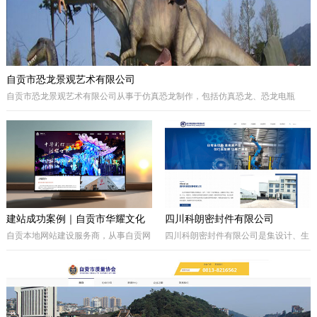
自贡市恐龙景观艺术有限公司
自贡市恐龙景观艺术有限公司从事于仿真恐龙制作，包括仿真恐龙、恐龙电瓶
车、巡游彩车及仿真动物等。我们拥有的制作团队，提供高品质的恐龙景观艺术
产品，为客户打造独特的恐龙主题体验。
建站成功案例｜自贡市华耀文化
四川科朗密封件有限公司
艺术有限公司官网定制开发项目
自贡本地网站建设服务商，从事自贡网
四川科朗密封件有限公司是集设计、生
站制作、企业官网定制、响应式网站开
产、外贸于一体的民营企业，主要从事
发，本次完成自贡市华耀文化艺术有限
于电力、氧化铝、矿山、石油石化、钢
公司官网定制搭建，包含品牌展示、案
铁等行业所需的机械密封件及其配件、
例展示、在线询盘功能，搭配全套基础
密封件的生产制造；因公司业务发展需
SEO优化。
要，成立的四川科朗环保设备有限公司