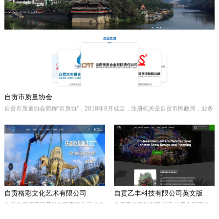
主要经营泵阀及其配件、硬质合金制品
类产品、耐磨材料类配件，承接用户非
标件设计和定制。
自贡市质量协会
自贡市质量协会简称“市质协”，2018年8月成立，注册机关是自贡市民政局，业务
主管是自贡市市场监督管理局。自贡质协是我市成立最早和最有影响力的综合性
协会之一，历届会长由主管经济工作的副市长担任，是自贡市市场监督管理局领
导下的全市性质量组织，是我市传播国内外先进质量管理方法、助推质量事业发
展的中坚力量。是联系广大企业和质量工作者的纽带。
自贡格彩文化艺术有限公司
自贡乙丰科技有限公司英文版
自贡市沱江建设开发有限责任公司成立
自贡乙丰科技有限公司 位于中国历史
于2017年10月，属国有公司。公司位
文化名城有着“恐龙之乡”、“南国灯