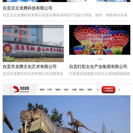
自贡亘古龙腾科技有限公司
自贡亘古龙腾科技有限公司是从事新兴科技产品设计研发、制作、销售和对外展
出的综合型科技企业，着重研发电动仿真恐龙、仿真动物及昆虫、恐龙化石及骨
架、仿真远古植物、埋藏挖掘现场和行走恐龙服等仿真产品，现已成为行业内的
领军企业。
自贡市龙腾文化艺术有限公司
自贡灯彩文化产业集团有限公司
自贡市龙腾文化艺术有限公司注册资金
灯彩集团是国家文化出口基地和国家级
一亿元，坐落于享有“千年盐都、恐龙
出口彩灯文化产品质量安全示范区龙头
之乡、中国灯城”美誉的四川省自贡
企业，集团子公司新亚彩灯是连续多年
市。拥有“占地100余亩的中国彩灯仿真
由中央五部委联合授予的国家文化出口
恐龙文化创意产业园区”自主产权。公
重点企业。集团总部位于四川自贡，深
司从事彩灯艺术工程、彩车彩船巡游工
圳为全球研发中心，并辖有山西、贵
程、趣味式景观游乐器具、景观雕塑工
州、安徽、甘肃、加拿大、美国等多个
程、城市文化符号美化亮化工程，以及
控股合作团队。集团从…
仿真恐龙、仿真动植物、化石制作和演
绎程控机器人研发生产。