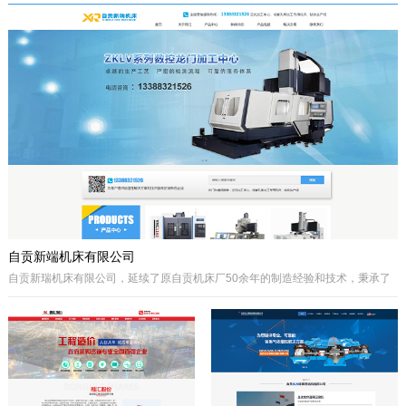
于自贡市高新区金泽华府旁，注册资本
城”、“千年盐都”美誉的四川省自贡市。
10000万元，由自贡市城市建设投资开
公司自成立以来秉承质量第一、诚信为
发集团有限公司、自贡市鸿宇实业有限
本、开拓创兴的经营理念为宗旨，取得
公司、自贡市大安区汇安国有资本投资
了国内外客户的高度认可。公司拥有优
运营集团有限公司、自贡市宇盛投资有
秀的策划设计团队、实战经验丰富的施
限公司等四个国有公司出资组建，市城
工队伍、科学的管理模式，秉承着创新
投集团控股。公司经营范围是沱江航电
的理念、先进的技术、严格的施工管
开发,港口及临港经济区、产业园区、
理、热诚服务的态度为客户创造更大的
商业及住宅、物流综合开发，特色小
效益。
镇、新农村和现代农业建设、移民安置
服务，基础设施及岸线生态建设，河道
疏浚、水环境治理和水资源经营利用，
港口码头装卸与仓储、港口物流...
自贡新端机床有限公司
自贡新瑞机床有限公司，延续了原自贡机床厂50余年的制造经验和技术，秉承了
自贡机床的优点。制造、管理经验丰富，装备精良。
公司生产：Z系列摇臂钻床、Z系列立式钻床、ZLKV系列数控龙门加工中心、ZLK
系列数控龙门钻床、VMC、立式加工中心、成套孔系加工专用机床、钻攻生产线
等产品的设计、制造。产品广泛应用于模具、机械制造、汽车制造、航空、船
舶、轨道交通、铁塔、钢结构等工业制造及机械加工领域。