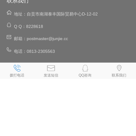
联系我们
地址：
自贡市南湖泰丰国际贸易中心D-12-02
Q Q：
8228618
邮箱：
postmaster@junjie.cc
电话：
0813-2305563
、
、
、
、
自贡网络公司
自贡网站建设
自贡网站设计
自贡设计网页
自贡网站
、
、
、
、
、
制作
自贡制作网页
自贡网页设计
自贡网页制作
自贡做网页
拨打电话
发送短信
QQ咨询
联系我们
、
、
、
、
自贡制作网站
自贡网页设计公司
自贡设计网站
自贡网站制作公司
、
、
、
、
自贡建网站
自贡网站开发
自贡手机网站建设
自贡做网站公司
自贡
、
、
专业做网站
自贡手机网站制作
自贡小程序制作