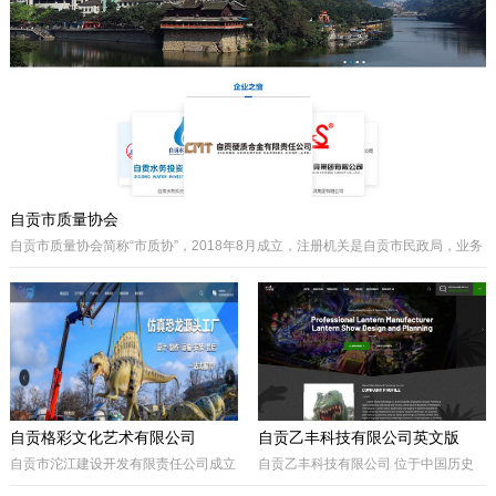
主要经营泵阀及其配件、硬质合金制品
类产品、耐磨材料类配件，承接用户非
标件设计和定制。
自贡市质量协会
自贡市质量协会简称“市质协”，2018年8月成立，注册机关是自贡市民政局，业务
主管是自贡市市场监督管理局。自贡质协是我市成立最早和最有影响力的综合性
协会之一，历届会长由主管经济工作的副市长担任，是自贡市市场监督管理局领
导下的全市性质量组织，是我市传播国内外先进质量管理方法、助推质量事业发
展的中坚力量。是联系广大企业和质量工作者的纽带。
自贡格彩文化艺术有限公司
自贡乙丰科技有限公司英文版
自贡市沱江建设开发有限责任公司成立
自贡乙丰科技有限公司 位于中国历史
于2017年10月，属国有公司。公司位
文化名城有着“恐龙之乡”、“南国灯