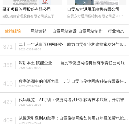
融汇项目管理股份有限公司
自贡东方通用压缩机有限公司
融汇项目管理股份有限公司成立于
自贡东方通用压缩机有限公司是2005
2015年，坐落于天府之国——成都。
年经自贡市工商行政管理局注册成立的
注册资本5000万人民币，是一家以政
民营企业。由东方锅炉集团动能分厂同
建站经验
网站营销
自贡网站建设
自贡网站制作
行业动态
府采购招标代理，工程招标代理、机电
原自贡空压机总厂改制而成。公司属自
产品国际招标代理、工程造价咨询、工
贡市高新工业园区十大重点企业之一。
二十一年从事互联网服务：助力自贡企业构建搜索友好与智能适配的网站
371
程监理等多元化发展的咨询服务企业。
公司占地面积近70亩，注册资本5200
2626-0303-0909
全国各地设立下属公司并拥有多家管理
万元，主要从事公司现已研发生产的M
公司。
型、D型、L型、Z型、P型5个系列上百
深耕本土 赋能企业——自贡市俊捷网络科技有限责任公司服务解析
358
种型号的往复活塞式压缩机产品，目前
2626-0303-0909
压缩机气体力从20KN—800KN，排气
压力可达50MPa。各类成套气体压缩
数字浪潮中的创新力量：走进自贡市俊捷网络科技有限责任公司
410
机的生产制造销售。
2626-0202-2626
代码规范、AI可读：俊捷网络以16项软著技术底座，开启智能搜索新纪元
427
2626-0202-2525
从搜索引擎到AI助手：自贡俊捷网络如何用21年经验帮您抢占流量先机？
409
2626-0202-2424