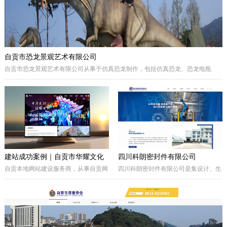
自贡市恐龙景观艺术有限公司
自贡市恐龙景观艺术有限公司从事于仿真恐龙制作，包括仿真恐龙、恐龙电瓶
车、巡游彩车及仿真动物等。我们拥有的制作团队，提供高品质的恐龙景观艺术
产品，为客户打造独特的恐龙主题体验。
建站成功案例｜自贡市华耀文化
四川科朗密封件有限公司
艺术有限公司官网定制开发项目
自贡本地网站建设服务商，从事自贡网
四川科朗密封件有限公司是集设计、生
站制作、企业官网定制、响应式网站开
产、外贸于一体的民营企业，主要从事
发，本次完成自贡市华耀文化艺术有限
于电力、氧化铝、矿山、石油石化、钢
公司官网定制搭建，包含品牌展示、案
铁等行业所需的机械密封件及其配件、
例展示、在线询盘功能，搭配全套基础
密封件的生产制造；因公司业务发展需
SEO优化。
要，成立的四川科朗环保设备有限公司