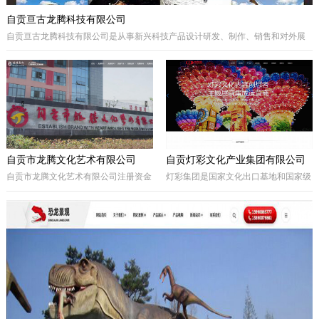
自贡亘古龙腾科技有限公司
自贡亘古龙腾科技有限公司是从事新兴科技产品设计研发、制作、销售和对外展
出的综合型科技企业，着重研发电动仿真恐龙、仿真动物及昆虫、恐龙化石及骨
架、仿真远古植物、埋藏挖掘现场和行走恐龙服等仿真产品，现已成为行业内的
领军企业。
自贡市龙腾文化艺术有限公司
自贡灯彩文化产业集团有限公司
自贡市龙腾文化艺术有限公司注册资金
灯彩集团是国家文化出口基地和国家级
一亿元，坐落于享有“千年盐都、恐龙
出口彩灯文化产品质量安全示范区龙头
之乡、中国灯城”美誉的四川省自贡
企业，集团子公司新亚彩灯是连续多年
市。拥有“占地100余亩的中国彩灯仿真
由中央五部委联合授予的国家文化出口
恐龙文化创意产业园区”自主产权。公
重点企业。集团总部位于四川自贡，深
司从事彩灯艺术工程、彩车彩船巡游工
圳为全球研发中心，并辖有山西、贵
程、趣味式景观游乐器具、景观雕塑工
州、安徽、甘肃、加拿大、美国等多个
程、城市文化符号美化亮化工程，以及
控股合作团队。集团从…
仿真恐龙、仿真动植物、化石制作和演
绎程控机器人研发生产。