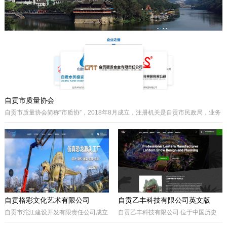
主要经营泵阀及其配件、硬质合金制品
类产品、耐磨材料类配件，承接用户非
标件设计和定制。
自贡市质量协会
自贡市质量协会简称“市质协”，2018年8月成立，注册机关是自贡市民政局，业务
主管是自贡市市场监督管理局。自贡质协是我市成立最早和最有影响力的综合性
协会之一，历届会长由主管经济工作的副市长担任，是自贡市市场监督管理局领
导下的全市性质量组织，是我市传播国内外先进质量管理方法、助推质量事业发
展的中坚力量。是联系广大企业和质量工作者的纽带。
自贡格彩文化艺术有限公司
自贡乙丰科技有限公司英文版
自贡市沱江建设开发有限责任公司成立
自贡乙丰科技有限公司 位于中国历史
于2017年10月，属国有公司。公司位
文化名城有着“恐龙之乡”、“南国灯