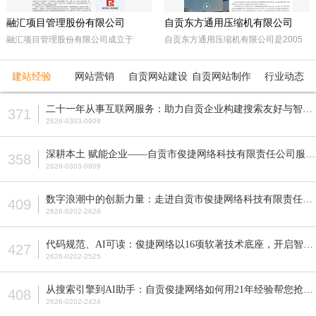
融汇项目管理股份有限公司
自贡东方通用压缩机有限公司
融汇项目管理股份有限公司成立于
自贡东方通用压缩机有限公司是2005
2015年，坐落于天府之国——成都。
年经自贡市工商行政管理局注册成立的
注册资本5000万人民币，是一家以政
民营企业。由东方锅炉集团动能分厂同
建站经验
网站营销
自贡网站建设
自贡网站制作
行业动态
府采购招标代理，工程招标代理、机电
原自贡空压机总厂改制而成。公司属自
产品国际招标代理、工程造价咨询、工
贡市高新工业园区十大重点企业之一。
二十一年从事互联网服务：助力自贡企业构建搜索友好与智能适配的网站
371
程监理等多元化发展的咨询服务企业。
公司占地面积近70亩，注册资本5200
2626-0303-0909
全国各地设立下属公司并拥有多家管理
万元，主要从事公司现已研发生产的M
公司。
型、D型、L型、Z型、P型5个系列上百
深耕本土 赋能企业——自贡市俊捷网络科技有限责任公司服务解析
358
种型号的往复活塞式压缩机产品，目前
2626-0303-0909
压缩机气体力从20KN—800KN，排气
压力可达50MPa。各类成套气体压缩
数字浪潮中的创新力量：走进自贡市俊捷网络科技有限责任公司
409
机的生产制造销售。
2626-0202-2626
代码规范、AI可读：俊捷网络以16项软著技术底座，开启智能搜索新纪元
427
2626-0202-2525
从搜索引擎到AI助手：自贡俊捷网络如何用21年经验帮您抢占流量先机？
408
2626-0202-2424