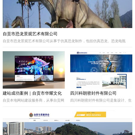
自贡市恐龙景观艺术有限公司
自贡市恐龙景观艺术有限公司从事于仿真恐龙制作，包括仿真恐龙、恐龙电瓶
车、巡游彩车及仿真动物等。我们拥有的制作团队，提供高品质的恐龙景观艺术
产品，为客户打造独特的恐龙主题体验。
建站成功案例｜自贡市华耀文化
四川科朗密封件有限公司
艺术有限公司官网定制开发项目
自贡本地网站建设服务商，从事自贡网
四川科朗密封件有限公司是集设计、生
站制作、企业官网定制、响应式网站开
产、外贸于一体的民营企业，主要从事
发，本次完成自贡市华耀文化艺术有限
于电力、氧化铝、矿山、石油石化、钢
公司官网定制搭建，包含品牌展示、案
铁等行业所需的机械密封件及其配件、
例展示、在线询盘功能，搭配全套基础
密封件的生产制造；因公司业务发展需
SEO优化。
要，成立的四川科朗环保设备有限公司