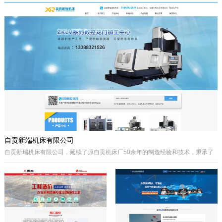
于自贡市高新区金泽华府旁，注册资本
城”、“千年盐都”美誉的四川省自贡市。
10000万元，由自贡市城市建设投资开
公司自成立以来秉承质量第一、诚信为
发集团有限公司、自贡市鸿宇实业有限
本、开拓创兴的经营理念为宗旨，取得
公司、自贡市大安区汇安国有资本投资
了国内外客户的高度认可。公司拥有优
运营集团有限公司、自贡市宇盛投资有
秀的策划设计团队、实战经验丰富的施
限公司等四个国有公司出资组建，市城
工队伍、科学的管理模式，秉承着创新
投集团控股。公司经营范围是沱江航电
的理念、先进的技术、严格的施工管
开发,港口及临港经济区、产业园区、
理、热诚服务的态度为客户创造更大的
商业及住宅、物流综合开发，特色小
效益。
镇、新农村和现代农业建设、移民安置
服务，基础设施及岸线生态建设，河道
疏浚、水环境治理和水资源经营利用，
港口码头装卸与仓储、港口物流...
自贡新端机床有限公司
自贡新瑞机床有限公司，延续了原自贡机床厂50余年的制造经验和技术，秉承了
自贡机床的优点。制造、管理经验丰富，装备精良。
公司生产：Z系列摇臂钻床、Z系列立式钻床、ZLKV系列数控龙门加工中心、ZLK
系列数控龙门钻床、VMC、立式加工中心、成套孔系加工专用机床、钻攻生产线
等产品的设计、制造。产品广泛应用于模具、机械制造、汽车制造、航空、船
舶、轨道交通、铁塔、钢结构等工业制造及机械加工领域。