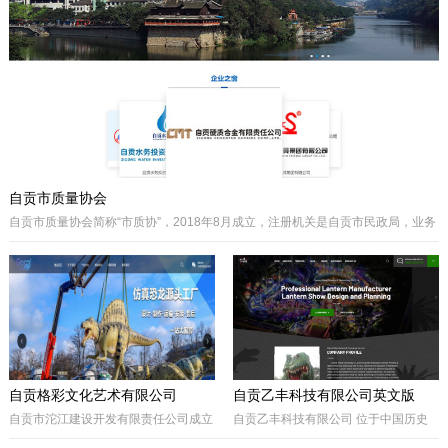
主要经营泵阀及其配件、硬质合金制品
类产品、耐磨材料类配件，承接用户非
标件设计和定制。
自贡市质量协会
自贡市质量协会简称“市质协”，2018年8月成立，注册机关是自贡市民政局，业务
主管是自贡市市场监督管理局。自贡质协是我市成立最早和最有影响力的综合性
协会之一，历届会长由主管经济工作的副市长担任，是自贡市市场监督管理局领
导下的全市性质量组织，是我市传播国内外先进质量管理方法、助推质量事业发
展的中坚力量。是联系广大企业和质量工作者的纽带。
自贡格彩文化艺术有限公司
自贡乙丰科技有限公司英文版
自贡市沱江建设开发有限责任公司成立
自贡乙丰科技有限公司 位于中国历史
于2017年10月，属国有公司。公司位
文化名城有着“恐龙之乡”、“南国灯