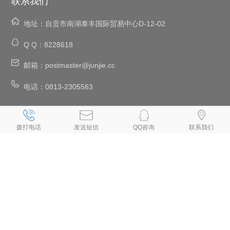
联系我们
地址：
自贡市南湖泰丰国际贸易中心D-12-02
Q Q：
8228618
邮箱：
postmaster@junjie.cc
电话：
0813-2305563
、
、
、
、
自贡网络公司
自贡网站建设
自贡网站设计
自贡设计网页
自贡网站
、
、
、
、
、
制作
自贡制作网页
自贡网页设计
自贡网页制作
自贡做网页
拨打电话
发送短信
QQ咨询
联系我们
、
、
、
、
自贡制作网站
自贡网页设计公司
自贡设计网站
自贡网站制作公司
、
、
、
、
自贡建网站
自贡网站开发
自贡手机网站建设
自贡做网站公司
自贡
、
、
专业做网站
自贡手机网站制作
自贡小程序制作