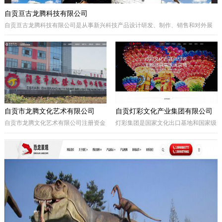
自贡亘古龙腾科技有限公司
自贡亘古龙腾科技有限公司是从事新兴科技产品设计研发、制作、销售和对外展
出的综合型科技企业，着重研发电动仿真恐龙、仿真动物及昆虫、恐龙化石及骨
架、仿真远古植物、埋藏挖掘现场和行走恐龙服等仿真产品，现已成为行业内的
领军企业。
自贡市龙腾文化艺术有限公司
自贡灯彩文化产业集团有限公司
自贡市龙腾文化艺术有限公司注册资金
灯彩集团是国家文化出口基地和国家级
一亿元，坐落于享有“千年盐都、恐龙
出口彩灯文化产品质量安全示范区龙头
之乡、中国灯城”美誉的四川省自贡
企业，集团子公司新亚彩灯是连续多年
市。拥有“占地100余亩的中国彩灯仿真
由中央五部委联合授予的国家文化出口
恐龙文化创意产业园区”自主产权。公
重点企业。集团总部位于四川自贡，深
司从事彩灯艺术工程、彩车彩船巡游工
圳为全球研发中心，并辖有山西、贵
程、趣味式景观游乐器具、景观雕塑工
州、安徽、甘肃、加拿大、美国等多个
程、城市文化符号美化亮化工程，以及
控股合作团队。集团从…
仿真恐龙、仿真动植物、化石制作和演
绎程控机器人研发生产。