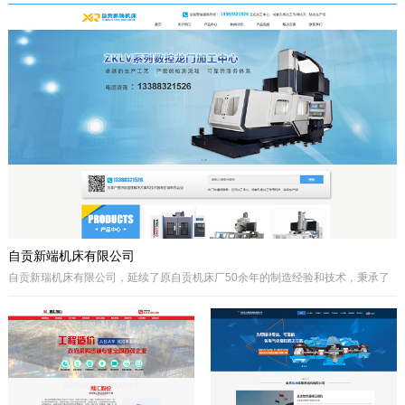
于自贡市高新区金泽华府旁，注册资本
城”、“千年盐都”美誉的四川省自贡市。
10000万元，由自贡市城市建设投资开
公司自成立以来秉承质量第一、诚信为
发集团有限公司、自贡市鸿宇实业有限
本、开拓创兴的经营理念为宗旨，取得
公司、自贡市大安区汇安国有资本投资
了国内外客户的高度认可。公司拥有优
运营集团有限公司、自贡市宇盛投资有
秀的策划设计团队、实战经验丰富的施
限公司等四个国有公司出资组建，市城
工队伍、科学的管理模式，秉承着创新
投集团控股。公司经营范围是沱江航电
的理念、先进的技术、严格的施工管
开发,港口及临港经济区、产业园区、
理、热诚服务的态度为客户创造更大的
商业及住宅、物流综合开发，特色小
效益。
镇、新农村和现代农业建设、移民安置
服务，基础设施及岸线生态建设，河道
疏浚、水环境治理和水资源经营利用，
港口码头装卸与仓储、港口物流...
自贡新端机床有限公司
自贡新瑞机床有限公司，延续了原自贡机床厂50余年的制造经验和技术，秉承了
自贡机床的优点。制造、管理经验丰富，装备精良。
公司生产：Z系列摇臂钻床、Z系列立式钻床、ZLKV系列数控龙门加工中心、ZLK
系列数控龙门钻床、VMC、立式加工中心、成套孔系加工专用机床、钻攻生产线
等产品的设计、制造。产品广泛应用于模具、机械制造、汽车制造、航空、船
舶、轨道交通、铁塔、钢结构等工业制造及机械加工领域。