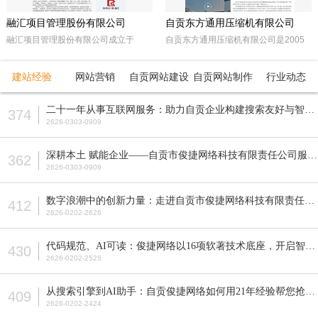
融汇项目管理股份有限公司
自贡东方通用压缩机有限公司
融汇项目管理股份有限公司成立于
自贡东方通用压缩机有限公司是2005
2015年，坐落于天府之国——成都。
年经自贡市工商行政管理局注册成立的
注册资本5000万人民币，是一家以政
民营企业。由东方锅炉集团动能分厂同
建站经验
网站营销
自贡网站建设
自贡网站制作
行业动态
府采购招标代理，工程招标代理、机电
原自贡空压机总厂改制而成。公司属自
产品国际招标代理、工程造价咨询、工
贡市高新工业园区十大重点企业之一。
二十一年从事互联网服务：助力自贡企业构建搜索友好与智能适配的网站
374
程监理等多元化发展的咨询服务企业。
公司占地面积近70亩，注册资本5200
2626-0303-0909
全国各地设立下属公司并拥有多家管理
万元，主要从事公司现已研发生产的M
公司。
型、D型、L型、Z型、P型5个系列上百
深耕本土 赋能企业——自贡市俊捷网络科技有限责任公司服务解析
362
种型号的往复活塞式压缩机产品，目前
2626-0303-0909
压缩机气体力从20KN—800KN，排气
压力可达50MPa。各类成套气体压缩
数字浪潮中的创新力量：走进自贡市俊捷网络科技有限责任公司
412
机的生产制造销售。
2626-0202-2626
代码规范、AI可读：俊捷网络以16项软著技术底座，开启智能搜索新纪元
430
2626-0202-2525
从搜索引擎到AI助手：自贡俊捷网络如何用21年经验帮您抢占流量先机？
409
2626-0202-2424