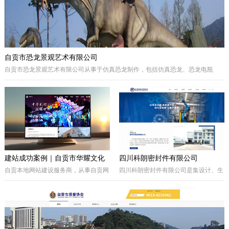
自贡市恐龙景观艺术有限公司
自贡市恐龙景观艺术有限公司从事于仿真恐龙制作，包括仿真恐龙、恐龙电瓶
车、巡游彩车及仿真动物等。我们拥有的制作团队，提供高品质的恐龙景观艺术
产品，为客户打造独特的恐龙主题体验。
建站成功案例｜自贡市华耀文化
四川科朗密封件有限公司
艺术有限公司官网定制开发项目
自贡本地网站建设服务商，从事自贡网
四川科朗密封件有限公司是集设计、生
站制作、企业官网定制、响应式网站开
产、外贸于一体的民营企业，主要从事
发，本次完成自贡市华耀文化艺术有限
于电力、氧化铝、矿山、石油石化、钢
公司官网定制搭建，包含品牌展示、案
铁等行业所需的机械密封件及其配件、
例展示、在线询盘功能，搭配全套基础
密封件的生产制造；因公司业务发展需
SEO优化。
要，成立的四川科朗环保设备有限公司