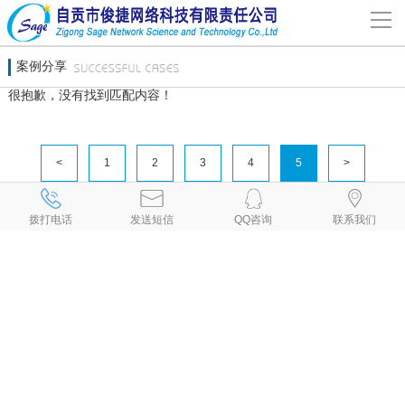
导
航
网站首页
案例分享
很抱歉，没有找到匹配内容！
关于我们
<
1
2
3
4
5
>
网站建设
、
、
、
、
自贡网络公司
自贡网站建设
自贡网站设计
自贡设计网页
自贡网站
、
、
、
、
、
制作
自贡制作网页
自贡网页设计
自贡网页制作
自贡做网页
拨打电话
发送短信
QQ咨询
联系我们
、
、
、
、
自贡制作网站
自贡网页设计公司
自贡设计网站
自贡网站制作公司
案例分享
、
、
、
、
自贡建网站
自贡网站开发
自贡手机网站建设
自贡做网站公司
自贡
、
、
专业做网站
自贡手机网站制作
自贡小程序制作
联系我们
解决方案
新闻动态