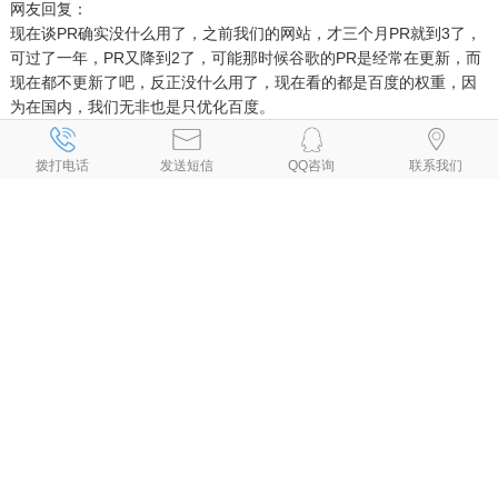
网友回复：
现在谈PR确实没什么用了，之前我们的网站，才三个月PR就到3了，
可过了一年，PR又降到2了，可能那时候谷歌的PR是经常在更新，而
现在都不更新了吧，反正没什么用了，现在看的都是百度的权重，因
为在国内，我们无非也是只优化百度。
、
、
、
、
自贡网络公司
自贡网站建设
自贡网站设计
自贡设计网页
自贡网站
、
、
、
、
、
制作
自贡制作网页
自贡网页设计
自贡网页制作
自贡做网页
拨打电话
发送短信
QQ咨询
联系我们
、
、
、
、
自贡制作网站
自贡网页设计公司
自贡设计网站
自贡网站制作公司
、
、
、
、
自贡建网站
自贡网站开发
自贡手机网站建设
自贡做网站公司
自贡
、
、
专业做网站
自贡手机网站制作
自贡小程序制作