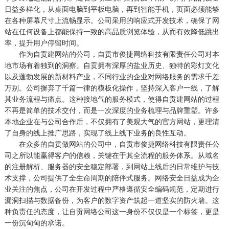
日益多样化，从桌面电脑到平板电脑，再到智能手机，页面必须能够
在各种屏幕尺寸上流畅显示。公司采用的响应式开发技术，确保了网
站在任何设备上都能保持一致的高品质浏览体验，从而有效降低跳出
率，提升用户停留时间。
作为自贡建网站的公司，自贡市俊捷网络科技有限责任公司对本
地市场有着独到的洞察。自贡拥有深厚的盐业历史、独特的彩灯文化
以及蓬勃发展的新材料产业，不同行业的企业对网络服务的需求千差
万别。公司摒弃了千篇一律的模板化操作，坚持深入客户一线，了解
其业务流程与痛点。这种接地气的服务模式，使得自贡建网站的过程
不再是简单的技术交付，而是一次深度的业务梳理与品牌重塑。许多
本地企业在与公司合作后，不仅拥有了美观大气的官方网站，更理清
了自身的线上推广思路，实现了线上线下业务的良性互动。
在众多的自贡做网站的公司中，自贡市俊捷网络科技有限责任公
司之所以能赢得客户的信赖，关键在于其全流程的服务体系。从域名
的注册解析、服务器的安全稳定部署，到网站上线后的日常维护与技
术支撑，公司提供了全生命周期的陪伴式服务。网络安全日益成为企
业关注的焦点，公司在开发过程中严格遵循安全编码规范，定期进行
漏洞扫描与数据备份，为客户的数字资产筑起一道坚实的防火墙。这
种负责任的态度，让自贡网络公司这一身份不仅仅是一个标签，更是
一份沉甸甸的承诺。