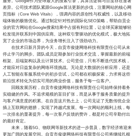
服务。Google作为全球最大的搜索引擎，其算法逻辑与百度存在显著
差异。公司技术团队紧跟Google算法更新的步伐，注重网站的核心网
页指标（Core Web Vitals），强调内容的原创性与权威性，以及移动
端体验的极致优化。通过制定针对性的国际化SEO策略，帮助自贡企
业的官方网站在Google搜索结果中占据有利位置，让全球买家能够轻
松发现并联系到中国供应商。这种双引擎驱动的优化模式，极大地拓
宽了企业的市场边界，为业务增长注入了强劲动力。
在技术日新月异的今天，自贡市俊捷网络科技有限责任公司从未
停止学习的脚步。团队成员定期参加行业技术交流，掌握最新的前端
框架、后端架构以及云计算技术。公司坚信，只有不断迭代技术栈，
才能应对日益复杂的网络环境挑战。无论是大数据的分析应用，还是
人工智能在客服系统中的初步尝试，公司都在积极探索，力求将这些
前沿技术转化为切实可用的商业价值，服务于每一位客户。
回顾发展历程，自贡市俊捷网络科技有限责任公司始终保持着务
实稳健的作风。不追求规模的盲目扩张，而是从事于服务质量的提升
与客户满意度的积累。在自贡这片热土上，公司见证了无数传统企业
插上互联网的翅膀，实现了跨越式发展。每一次网站的顺利上线，每
一次排名的显著提升，每一次客户反馈的赞许，都是对公司辛勤付出
的最好肯定。
未来，随着5G、物联网等新技术的进一步普及，数字经济将迎来
更加广阔的发展空间。自贡市俊捷网络科技有限责任公司将继续扎根