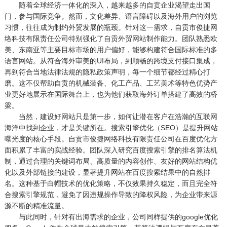
随着全球经济一体化的深入，越来越多的自贡企业渴望走出国
门，参与国际竞争。然而，文化差异、语言障碍以及海外用户的浏览
习惯，往往成为制约外贸发展的瓶颈。针对这一需求，自贡市俊捷网
络科技有限责任公司特别强化了自贡外贸网站制作能力。团队熟悉欧
美、东南亚等主要目标市场的用户偏好，能够构建符合国际标准的多
语言网站。从符合海外审美的UI布局，到顺畅的跨境支付接口集成，
再到符合当地法律法规的隐私政策声明，每一个细节都经过精心打
磨。这不仅帮助自贡的机械装备、化工产品、工艺美术等特色优势产
业更好地展示在国际舞台上，也为他们获取海外订单搭建了高效的桥
梁。
当然，建设好网站只是第一步，如何让潜在客户在浩瀚的互联网
海洋中找到企业，才是关键所在。搜索引擎优化（SEO）是提升网站
曝光度的核心手段。自贡市俊捷网络科技有限责任公司在百度优化方
面积累了丰富的实战经验。团队深入研究百度搜索引擎的排名算法机
制，通过合理的关键词布局、高质量的内容创作、友好的网站结构优
化以及外部链接的建设，显著提升网站在百度搜索结果中的自然排
名。这种基于白帽技术的优化策略，不仅效果持久稳定，而且完全符
合搜索引擎规范，避免了因违规操作导致的降权风险，为企业带来源
源不断的精准流量。
与此同时，针对有出海需求的企业，公司同样提供的google优化