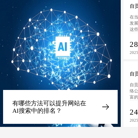
自
在
发
这
课
蕴...
2
2025
自
自
络公
富的
有哪些方法可以提升网站在
单位
AI搜索中的排名？
2
2025