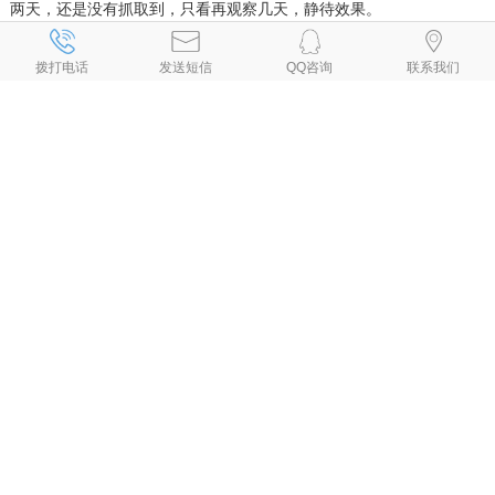
两天，还是没有抓取到，只看再观察几天，静待效果。
、
、
、
、
自贡网络公司
自贡网站建设
自贡网站设计
自贡设计网页
自贡网站
、
、
、
、
、
制作
自贡制作网页
自贡网页设计
自贡网页制作
自贡做网页
拨打电话
发送短信
QQ咨询
联系我们
、
、
、
、
自贡制作网站
自贡网页设计公司
自贡设计网站
自贡网站制作公司
、
、
、
、
自贡建网站
自贡网站开发
自贡手机网站建设
自贡做网站公司
自贡
、
、
专业做网站
自贡手机网站制作
自贡小程序制作