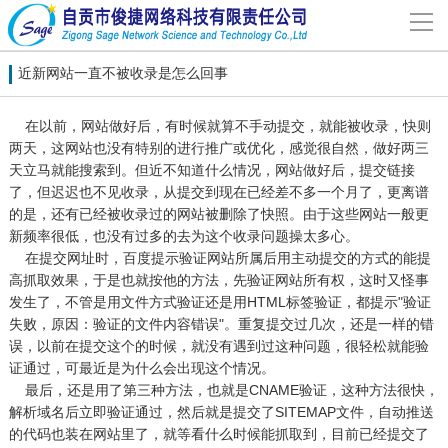
导
航
网站首页
近新网站一直不被收录是怎么回事
在以前，网站做好后，有时候就算不手动提交，就能被收录，快则
关于我们
两天，这网站也没有特别的进行推广或优化，感觉很自然，做好两三
天立马就能搜索到。但近不知道什么情况，网站做好后，提交链接
了，但迟迟也不见收录，从提交到现在已经差不多一个月了，更离谱
网站建设
的是，还有已经被收录过的网站被删除了快照。由于这些网站一般更
新频率很低，也没有过多的去为这个收录问题操太多心。
案例分享
在提交网址时，百度提示验证网站所属后用主动提交的方式的能提
高抓取效果，于是也就按他的方法，先验证网站所有权，这时又怪事
发生了，不管是用文件方式验证还是用HTML标签验证，都提示"验证
联系我们
失败，原因：验证的文件内容错误"。重复提交过几次，还是一样的错
误，以前在提交这个的时候，就没有遇到过这种问题，很轻松就能验
证通过，可最近是为什么会出现这个情况。
解决方案
最后，还是用了第三种方法，也就是CNAME验证，这种方法很快，
解析域名后立即验证通过，然后就是提交了SITEMAP文件，自动推送
新闻动态
的代码也装在网站里了，就等看什么时候能抓取到，目前已经提交了